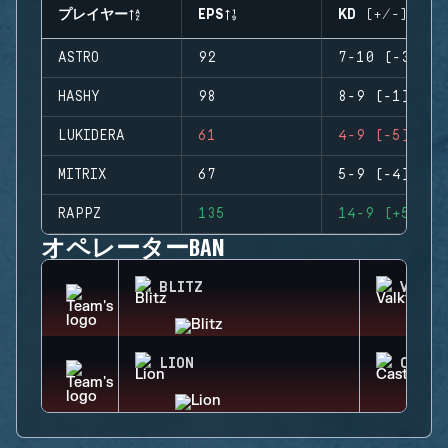
プレイヤー
EPS
KD (+/-)
ASTRO
92
7-10 (-3)
HASHY
98
8-9 (-1)
LUKIDERA
61
4-9 (-5)
MITRIX
67
5-9 (-4)
RAPPZ
135
14-9 (+5)
オペレーターBAN
BLITZ
VALKY
LION
CASTL