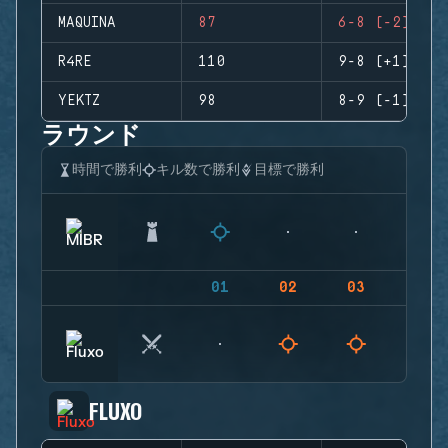
MAQUINA
87
6-8 (-2)
R4RE
110
9-8 (+1)
YEKTZ
98
8-9 (-1)
ラウンド
時間で勝利
キル数で勝利
目標で勝利
01
02
03
04
FLUXO