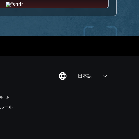
日本語
のルール
ルール