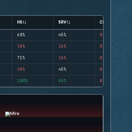
HS
SRV
CLUTCHES
60%
45%
0
38%
36%
0
71%
36%
0
38%
45%
0
100%
55%
0