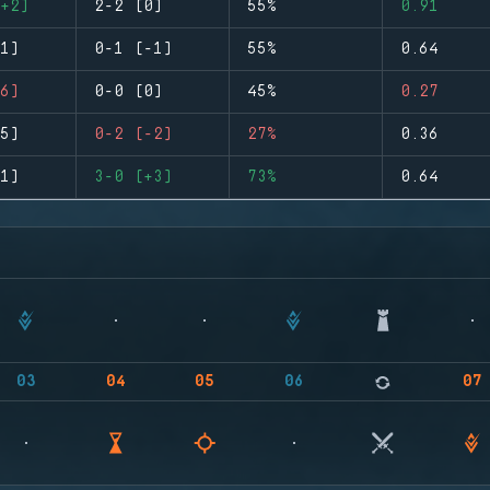
+2)
2-2 (0)
55%
0.91
1)
0-1 (-1)
55%
0.64
6)
0-0 (0)
45%
0.27
5)
0-2 (-2)
27%
0.36
1)
3-0 (+3)
73%
0.64
03
04
05
06
07