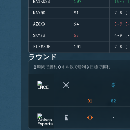
RA1KOSS
107
10-8 (
NAYQO
91
7-8 (-
AZOXX
64
3-9 (-
SKYZS
57
4-9 (-
ELEMZJE
101
7-8 (-
ラウンド
時間で勝利
キル数で勝利
目標で勝利
01
02