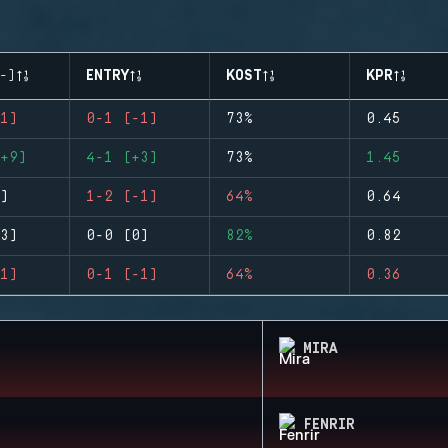
-)
ENTRY
KOST
KPR
1)
0-1 (-1)
73%
0.45
+9)
4-1 (+3)
73%
1.45
)
1-2 (-1)
64%
0.64
3)
0-0 (0)
82%
0.82
1)
0-1 (-1)
64%
0.36
MIRA
FENRIR