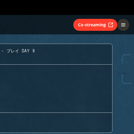
Co-streaming
- プレイ DAY 8