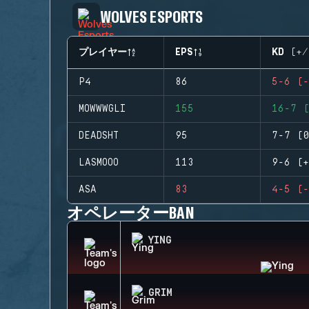
WOLVES ESPORTS
プレイヤー
EPS
KD (+/
P4
86
5-6 (-
MOWWWGLI
155
16-7 (
DEADSHT
95
7-7 (0
LASMOOO
113
9-6 (+
ASA
83
4-5 (-
オペレーターBAN
YING
GRIM