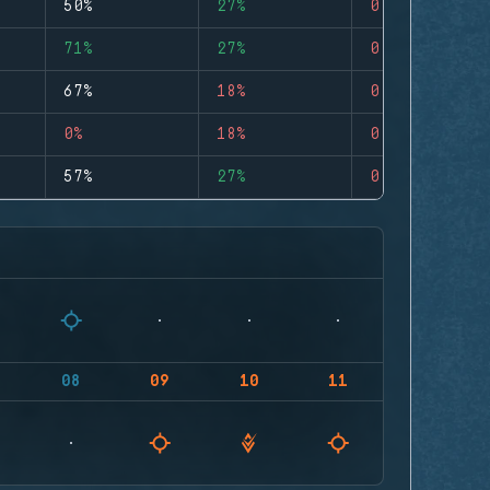
50%
27%
0
71%
27%
0
67%
18%
0
0%
18%
0
57%
27%
0
08
09
10
11