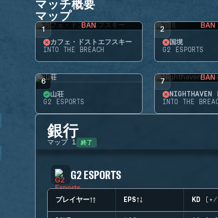
マッチ概要
マップ
BAN
BAN
1
2
カフェ・ドストエフスキー
国境
INTO THE BREACH
G2 ESPORTS
BAN
6
7
山荘
NIGHTHAVEN 
G2 ESPORTS
INTO THE BREA
銀行
終了
マップ
1
G2 ESPORTS
プレイヤー
EPS
KD (+/