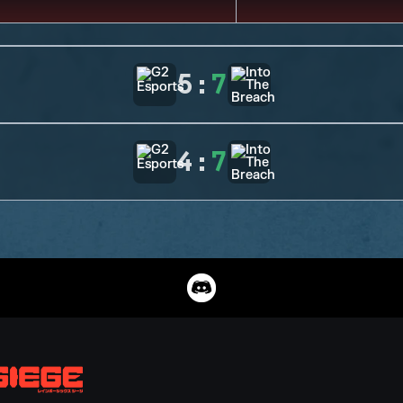
5
:
7
4
:
7