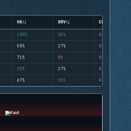
HS
SRV
CLUTCHES
100%
25%
0
58%
17%
0
71%
0%
0
33%
17%
0
67%
25%
0