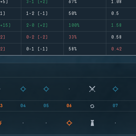
+5)
3-1 (+2)
67%
1.08
1)
1-2 (-1)
50%
0.5
+15)
2-0 (+2)
100%
1.58
2)
0-2 (-2)
33%
0.58
2)
0-1 (-1)
58%
0.42
3
04
05
06
07