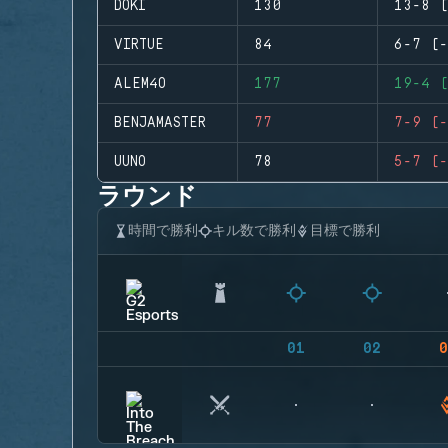
DOKI
130
13-8 (
VIRTUE
84
6-7 (-
ALEM4O
177
19-4 (
BENJAMASTER
77
7-9 (-
UUNO
78
5-7 (-
ラウンド
時間で勝利
キル数で勝利
目標で勝利
01
02
0