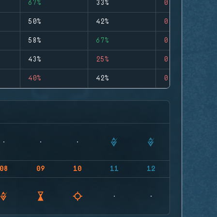
67%
33%
0
50%
42%
0
58%
67%
0
43%
25%
0
40%
42%
0
08
09
10
11
12