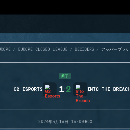
UROPE
EUROPE CLOSED LEAGUE
DECIDERS
アッパーブラケ
終了
1
2
G2 ESPORTS
:
INTO THE BREAC
·
2024年4月16日 16:00
BO3