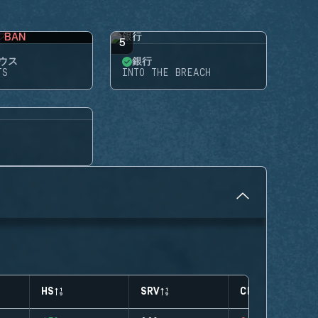
BAN
5
ウス
銀行
TS
INTO THE BREACH
HS
SRV
CLUTCHES