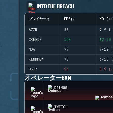
INTO THE BREACH
プレイヤー
EPS
KD (+/
AZZR
88
7-9 (-
CREEDZ
124
12-10 
NOA
77
7-12 (
KENDREW
75
6-10 (
OSCR
56
3-9 (-
オペレーターBAN
DEIMOS
TWITCH