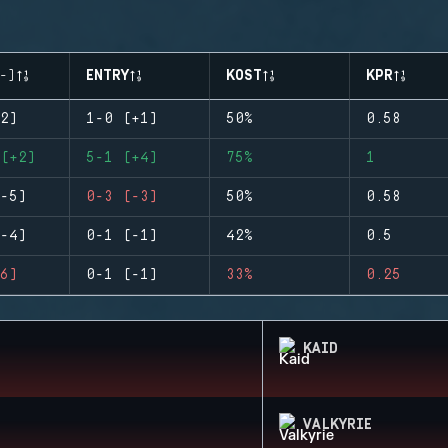
-)
ENTRY
KOST
KPR
2)
1-0 (+1)
50%
0.58
(+2)
5-1 (+4)
75%
1
-5)
0-3 (-3)
50%
0.58
-4)
0-1 (-1)
42%
0.5
6)
0-1 (-1)
33%
0.25
KAID
VALKYRIE