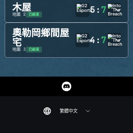
木屋
5
:
7
已結束
地圖
2
奧勒岡鄉間屋
4
:
7
宅
已結束
地圖
3
繁體中文