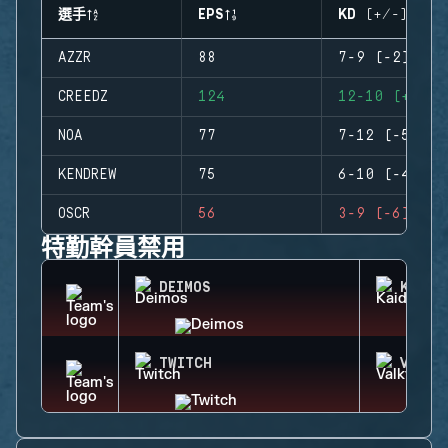
選手
EPS
KD (+/-)
AZZR
88
7-9 (-2)
CREEDZ
124
12-10 (+2)
NOA
77
7-12 (-5)
KENDREW
75
6-10 (-4)
OSCR
56
3-9 (-6)
特勤幹員禁用
DEIMOS
KAID
TWITCH
VALKY