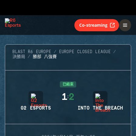
Co-streaming
BLAST R6 EUROPE
EUROPE CLOSED LEAGUE
決勝局
勝部 八強賽
已結束
1
2
:
G2 ESPORTS
INTO THE BREACH