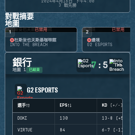
2024年4月16日 下午4:00
3 戰先勝
對戰摘要
地圖
已禁用
已禁用
1
2
杜斯妥也夫斯基咖啡館
邊境
INTO THE BREACH
G2 ESPORTS
銀行
7
:
5
已結束
地圖
1
G2 ESPORTS
選手
EPS
KD (+/-)
DOKI
130
13-8 (+5)
VIRTUE
84
6-7 (-1)