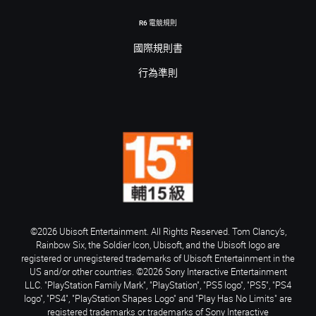
R6 電競規則
國際規則書
行為準則
©2026 Ubisoft Entertainment. All Rights Reserved. Tom Clancy’s,
Rainbow Six, the Soldier Icon, Ubisoft, and the Ubisoft logo are
registered or unregistered trademarks of Ubisoft Entertainment in the
US and/or other countries. ©2026 Sony Interactive Entertainment
LLC. "PlayStation Family Mark", "PlayStation", "PS5 logo", "PS5", "PS4
logo", "PS4", "PlayStation Shapes Logo" and "Play Has No Limits" are
registered trademarks or trademarks of Sony Interactive