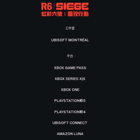
工作室
UBISOFT MONTRÉAL
平台
XBOX GAME PASS
XBOX SERIES X|S
XBOX ONE
PLAYSTATION®5
PLAYSTATION®4
UBISOFT CONNECT
AMAZON LUNA