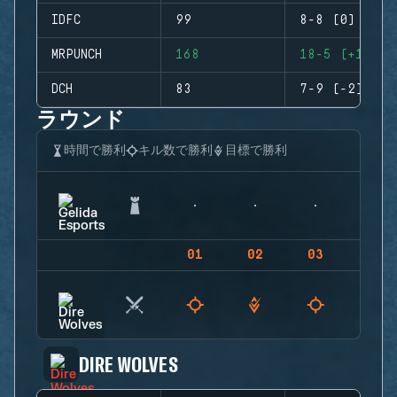
IDFC
99
8-8 (0)
MRPUNCH
168
18-5 (+13)
DCH
83
7-9 (-2)
ラウンド
時間で勝利
キル数で勝利
目標で勝利
01
02
03
04
DIRE WOLVES