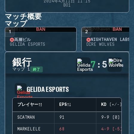
2024年4月11日 11:15
BO1
マッチ概要
マップ
BAN
BAN
1
2
高層ビル
NIGHTHAVEN LABS
GELIDA ESPORTS
DIRE WOLVES
銀行
7
:
5
終了
マップ
1
GELIDA ESPORTS
プレイヤー
EPS
KD (+/-)
SCATMAN
91
9-9 (0)
MARKELELE
68
4-9 (-5)