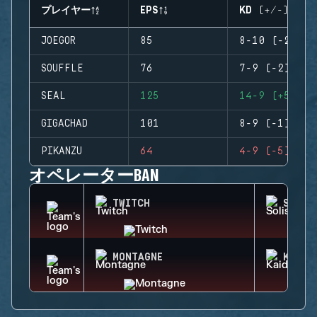
プレイヤー
EPS
KD (+/-)
JOEGOR
85
8-10 (-2)
SOUFFLE
76
7-9 (-2)
SEAL
125
14-9 (+5)
GIGACHAD
101
8-9 (-1)
PIKANZU
64
4-9 (-5)
オペレーターBAN
TWITCH
SOLIS
MONTAGNE
KAID