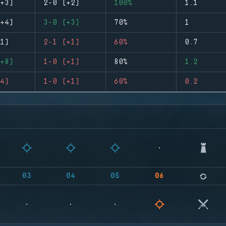
+3)
2-0 (+2)
100%
1.1
+4)
3-0 (+3)
70%
1
1)
2-1 (+1)
60%
0.7
+8)
1-0 (+1)
80%
1.2
4)
1-0 (+1)
60%
0.2
03
04
05
06