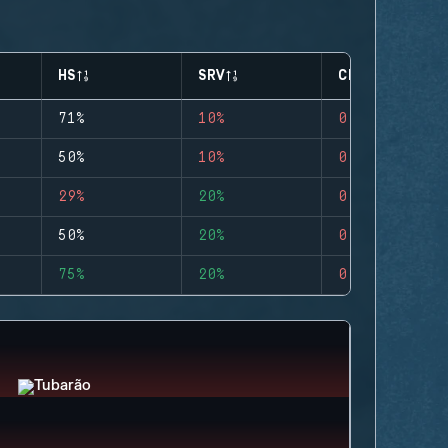
HS
SRV
CLUTCHES
71%
10%
0
50%
10%
0
29%
20%
0
50%
20%
0
75%
20%
0