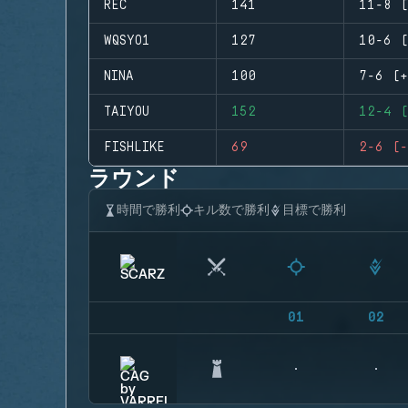
REC
141
11-8 (
WQSYO1
127
10-6 (
NINA
100
7-6 (+
TAIYOU
152
12-4 (
FISHLIKE
69
2-6 (-
ラウンド
時間で勝利
キル数で勝利
目標で勝利
01
02