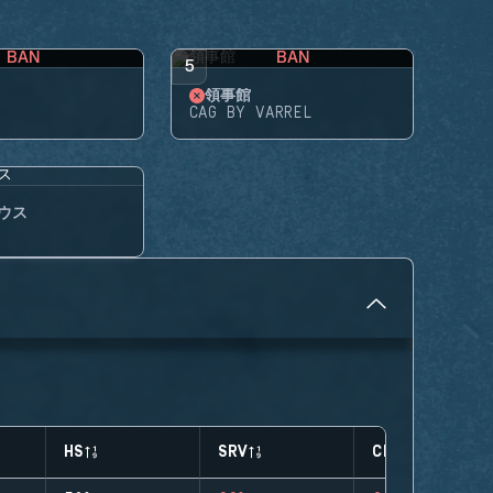
BAN
BAN
5
領事館
CAG BY VARREL
ウス
HS
SRV
CLUTCHES