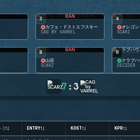
BAN
3
4
カフェ・ドストエフスキー
オレゴン
CAG BY VARREL
SCARZ
BAN
8
9
山荘
クラブハ
SCARZ
DECIDER
7
:
3
-)
ENTRY
KOST
KPR