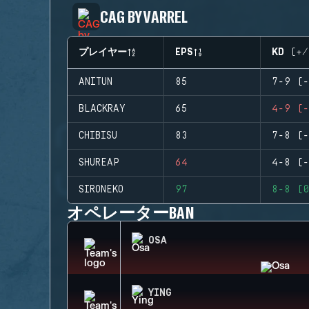
CAG BY VARREL
プレイヤー
EPS
KD (+/
ANITUN
85
7-9 (-
BLACKRAY
65
4-9 (-
CHIBISU
83
7-8 (-
SHUREAP
64
4-8 (-
SIRONEKO
97
8-8 (0
オペレーターBAN
OSA
YING