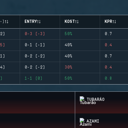
-)
ENTRY
KOST
KPR
2)
0-3 (-3)
50%
0.7
5)
0-1 (-1)
40%
0.4
1)
0-2 (-2)
40%
0.7
4)
0-2 (-2)
30%
0.4
)
1-1 (0)
50%
0.8
TUBARÃO
AZAMI