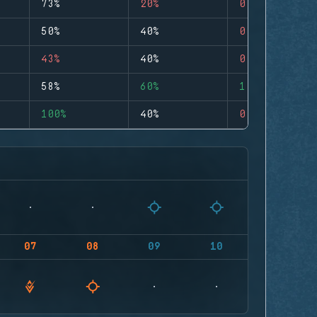
73%
20%
0
50%
40%
0
43%
40%
0
58%
60%
1
100%
40%
0
07
08
09
10