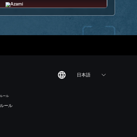
日本語
のルール
ルール