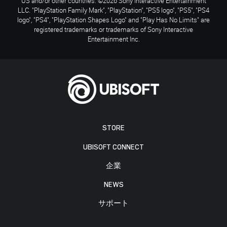
US and/or other countries. ©2026 Sony Interactive Entertainment
LLC. "PlayStation Family Mark", "PlayStation", "PS5 logo", "PS5", "PS4
logo", "PS4", "PlayStation Shapes Logo" and "Play Has No Limits" are
registered trademarks or trademarks of Sony Interactive
Entertainment Inc.
STORE
UBISOFT CONNECT
企業
NEWS
サポート