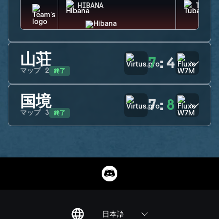
HIBANA
TUBAR
山荘
7
:
4
終了
マップ
2
国境
7
:
8
終了
マップ
3
日本語