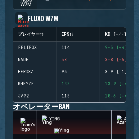
FLUXO W7M
プレイヤー
EPS
KD (+/-)
FELIPOX
114
9-5 (+4)
NADE
58
3-8 (-5)
HERDSZ
94
8-9 (-1)
KHEYZE
133
13-9 (+4)
JV92
118
10-6 (+4)
オペレーターBAN
YING
AZAMI