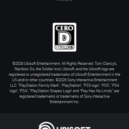
©2026 Ubisoft Entertainment. All Rights Reserved. Tom Clancy’s,
Rainbow Six, the Soldier Icon, Ubisoft, and the Ubisoft logo are
registered or unregistered trademarks of Ubisoft Entertainment in the
US and/or other countries. ©2026 Sony Interactive Entertainment
LLC. "PlayStation Family Mark", "PlayStation", "PS5 logo", "PS5", "PS4
logo", "PS4", "PlayStation Shapes Logo" and "Play Has No Limits" are
registered trademarks or trademarks of Sony Interactive
Entertainment Inc.