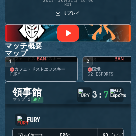
2023年10月31日 20:00
BO1
リプレイ
マッチ概要
マップ
BAN
BAN
1
2
カフェ・ドストエフスキー
国境
FURY
G2 ESPORTS
領事館
3
:
7
終了
マップ
1
FURY
プレイヤー
EPS
KD (+/-)