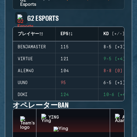
G2 ESPORTS
プレイヤー
EPS
KD (+/-)
BENJAMASTER
115
8-5 (+3)
VIRTUE
121
9-5 (+4)
ALEM4O
104
8-8 (0)
UUNO
95
6-5 (+1)
DOKI
124
10-6 (+4)
オペレーターBAN
YING
AZAMI