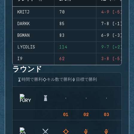
KRITJ
70
4-9 (-5)
DARKK
85
7-8 (-1)
BGMAN
83
6-9 (-3)
LYCOLIS
114
9-7 (+2)
I9
62
3-8 (-5)
ラウンド
時間で勝利
キル数で勝利
目標で勝利
01
02
03
04