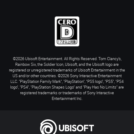
©2026 Ubisoft Entertainment. All Rights Reserved. Tom Clancy’s,
Rainbow Six, the Soldier Icon, Ubisoft, and the Ubisoft logo are
registered or unregistered trademarks of Ubisoft Entertainment in the
US and/or other countries. ©2026 Sony Interactive Entertainment
LLC. "PlayStation Family Mark", "PlayStation", "PS5 logo", "PS5", "PS4
logo", "PS4", "PlayStation Shapes Logo" and "Play Has No Limits" are
registered trademarks or trademarks of Sony Interactive
Entertainment Inc.