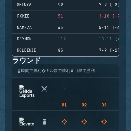
SHINYA
92
7-9 (-2)
PXKIE
51
3-10 (-7)
NAMEZA
65
5-11 (-6)
DEYMON
119
13-11 (+2)
ROLDINII
85
7-9 (-2)
ラウンド
時間で勝利
キル数で勝利
目標で勝利
01
02
03
04