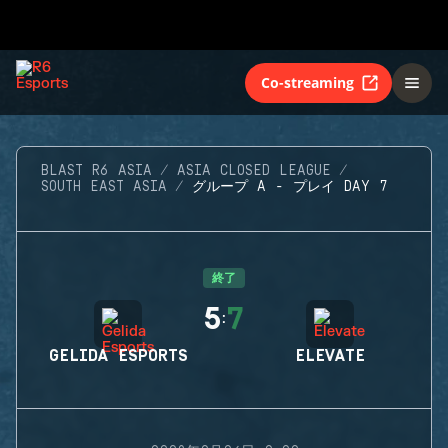
Co-streaming
BLAST R6 ASIA
ASIA CLOSED LEAGUE
SOUTH EAST ASIA
グループ A - プレイ DAY 7
終了
5
7
:
GELIDA ESPORTS
ELEVATE