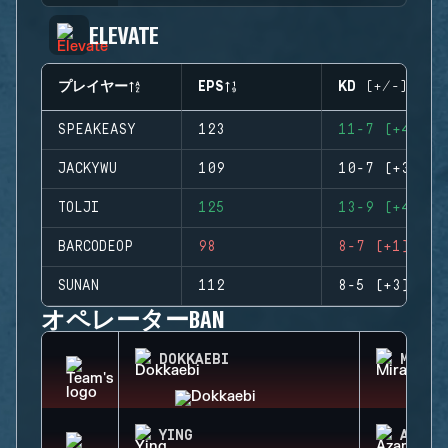
ELEVATE
プレイヤー
EPS
KD (+/-)
SPEAKEASY
123
11-7 (+4)
JACKYWU
109
10-7 (+3)
TOLJI
125
13-9 (+4)
BARCODEOP
98
8-7 (+1)
SUNAN
112
8-5 (+3)
オペレーターBAN
DOKKAEBI
MIRA
YING
AZAMI