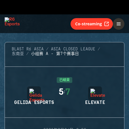
Co-streaming
BLAST R6 ASIA
ASIA CLOSED LEAGUE
东南亚
小组赛 A - 第7个赛事日
已结束
5
7
:
GELIDA ESPORTS
ELEVATE