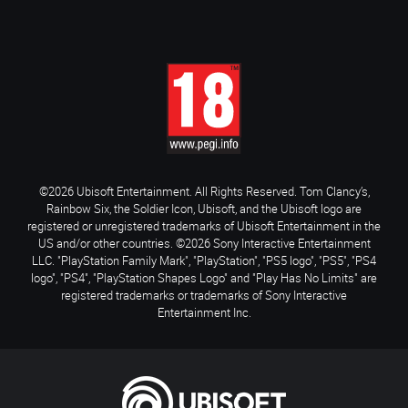
©2026 Ubisoft Entertainment. All Rights Reserved. Tom Clancy’s,
Rainbow Six, the Soldier Icon, Ubisoft, and the Ubisoft logo are
registered or unregistered trademarks of Ubisoft Entertainment in the
US and/or other countries. ©2026 Sony Interactive Entertainment
LLC. "PlayStation Family Mark", "PlayStation", "PS5 logo", "PS5", "PS4
logo", "PS4", "PlayStation Shapes Logo" and "Play Has No Limits" are
registered trademarks or trademarks of Sony Interactive
Entertainment Inc.