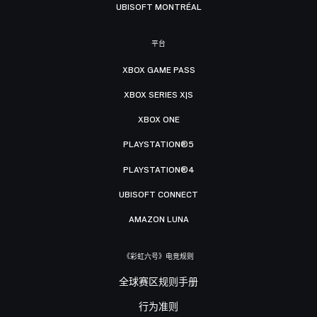
UBISOFT MONTRÉAL
平台
XBOX GAME PASS
XBOX SERIES X|S
XBOX ONE
PLAYSTATION®5
PLAYSTATION®4
UBISOFT CONNECT
AMAZON LUNA
《彩虹六号》电竞规则
全球赛区规则手册
行为准则