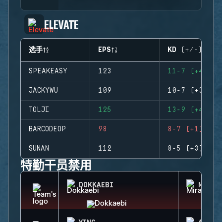
ELEVATE
选手
EPS
KD (+/-)
SPEAKEASY
123
11-7 (+4)
JACKYWU
109
10-7 (+3)
TOLJI
125
13-9 (+4)
BARCODEOP
98
8-7 (+1)
SUNAN
112
8-5 (+3)
特勤干员禁用
DOKKAEBI
MIRA