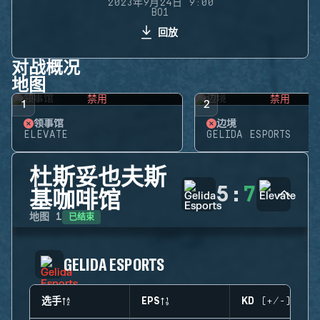
2023年9月24日 9:00
BO1
回放
对战概况
地图
禁用
禁用
1
2
领事馆
边境
ELEVATE
GELIDA ESPORTS
杜斯妥也夫斯
5
:
7
基咖啡馆
已结束
地图
1
GELIDA ESPORTS
选手
EPS
KD (+/-)