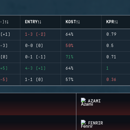
-)
ENTRY
KOST
KPR
(+1)
1-3 (-2)
64%
0.79
-3)
0-0 (0)
50%
0.5
(0)
0-1 (-1)
71%
0.71
+5)
4-3 (+1)
64%
1
-5)
1-1 (0)
57%
0.36
AZAMI
FENRIR