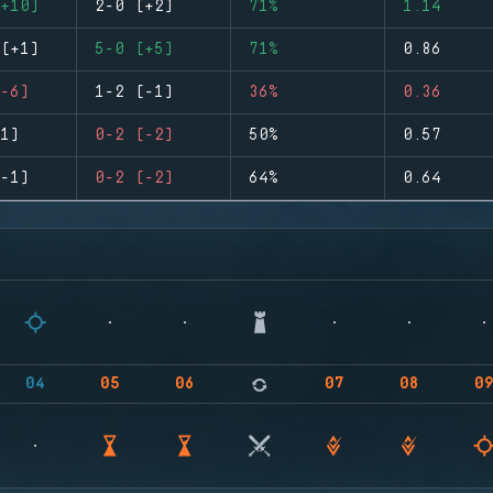
+10)
2-0 (+2)
71%
1.14
(+1)
5-0 (+5)
71%
0.86
-6)
1-2 (-1)
36%
0.36
1)
0-2 (-2)
50%
0.57
-1)
0-2 (-2)
64%
0.64
04
05
06
07
08
0