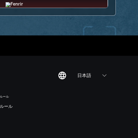
日本語
のルール
ルール