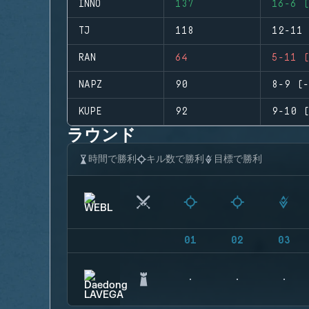
INNO
137
16-6 (
TJ
118
12-11 
RAN
64
5-11 (
NAPZ
90
8-9 (-
KUPE
92
9-10 (
ラウンド
時間で勝利
キル数で勝利
目標で勝利
01
02
03