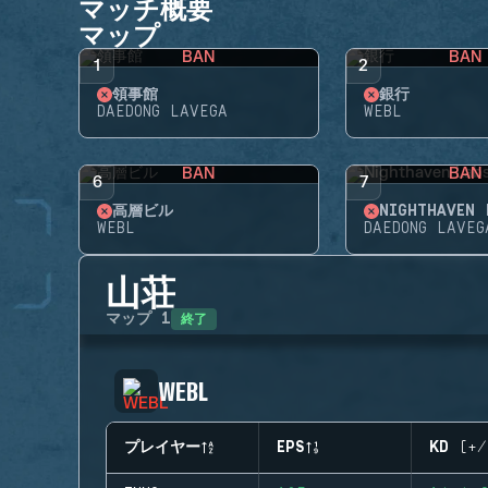
マッチ概要
マップ
BAN
BAN
1
2
領事館
銀行
DAEDONG LAVEGA
WEBL
BAN
BAN
6
7
高層ビル
NIGHTHAVEN 
WEBL
DAEDONG LAVEG
山荘
終了
マップ
1
WEBL
プレイヤー
EPS
KD (+/