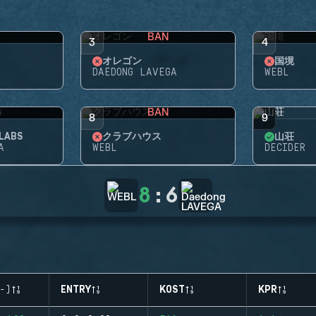
BAN
3
4
オレゴン
国境
DAEDONG LAVEGA
WEBL
BAN
8
9
LABS
クラブハウス
山荘
A
WEBL
DECIDER
8
:
6
-)
ENTRY
KOST
KPR