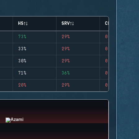
HS
SRV
CLUTCHES
73%
29%
0
33%
29%
0
30%
29%
0
71%
36%
0
20%
29%
0