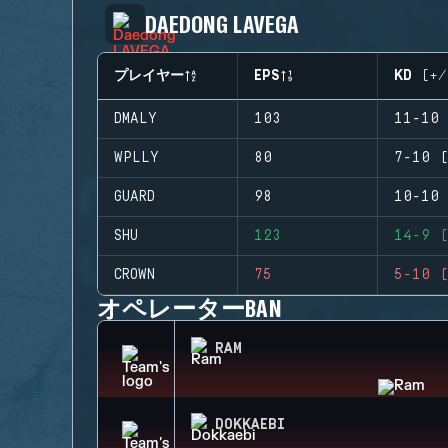
DAEDONG LAVEGA
プレイヤー
EPS
KD (+/
DMALY
103
11-10 
WPLLY
80
7-10 (
GUARD
98
10-10 
SHU
123
14-9 (
CROWN
75
5-10 (
オペレーターBAN
RAM
DOKKAEBI