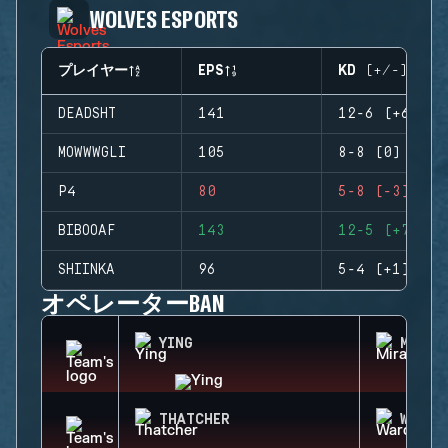
WOLVES ESPORTS
プレイヤー
EPS
KD (+/-)
DEADSHT
141
12-6 (+6)
MOWWWGLI
105
8-8 (0)
P4
80
5-8 (-3)
BIBOOAF
143
12-5 (+7)
SHIINKA
96
5-4 (+1)
オペレーターBAN
YING
MIRA
THATCHER
WARDE