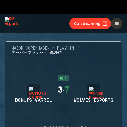
Co-streaming
MAJOR COPENHAGEN
PLAY-IN
アッパーブラケット 準決勝
終了
3
7
:
DONUTS VARREL
WOLVES ESPORTS