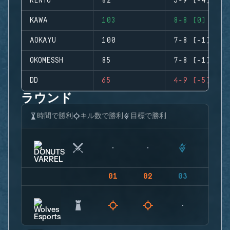
RENTO
82
5-9 (-4)
KAWA
103
8-8 (0)
AOKAYU
100
7-8 (-1)
OKOMESSH
85
7-8 (-1)
DD
65
4-9 (-5)
ラウンド
時間で勝利
キル数で勝利
目標で勝利
01
02
03
04