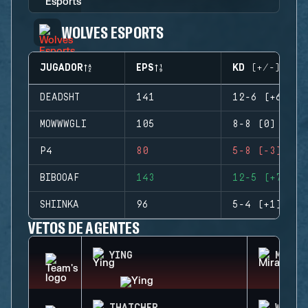
WOLVES ESPORTS
JUGADOR
EPS
KD (+/-)
DEADSHT
141
12-6 (+6)
MOWWWGLI
105
8-8 (0)
P4
80
5-8 (-3)
BIBOOAF
143
12-5 (+7)
SHIINKA
96
5-4 (+1)
VETOS DE AGENTES
YING
MIRA