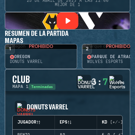
25 DE ABRIL DE 2023 A LAS 12:00
MEJOR DE 1
RESUMEN DE LA PARTIDA
MAPAS
PROHIBIDO
PROHIBIDO
1
2
OREGÓN
PARQUE DE ATRACC
DONUTS VARREL
WOLVES ESPORTS
CLUB
3
:
7
Terminadas
MAPA
1
DONUTS VARREL
JUGADOR
EPS
KD (+/-)