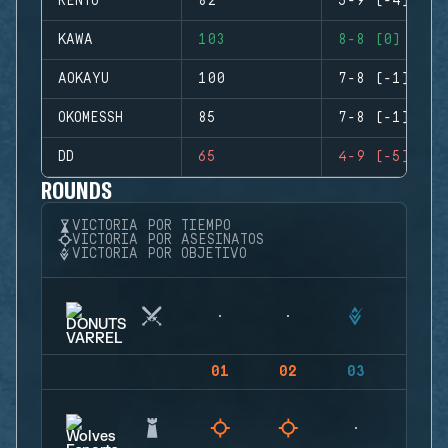
RENTO
82
5-9 (-4)
KAWA
103
8-8 (0)
AOKAYU
100
7-8 (-1)
OKOMESSH
85
7-8 (-1)
DD
65
4-9 (-5)
ROUNDS
VICTORIA POR TIEMPO
VICTORIA POR ASESINATOS
VICTORIA POR OBJETIVO
01
02
03
04