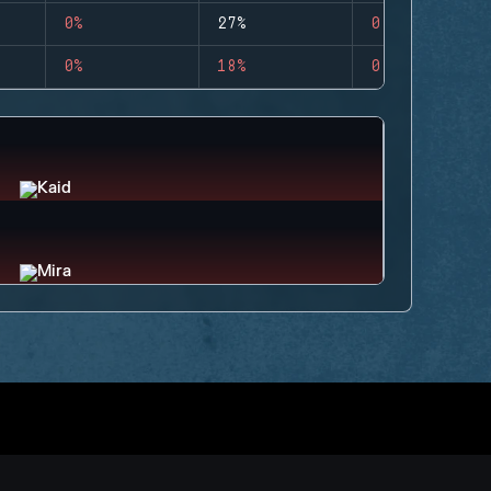
0%
27%
0
0%
18%
0