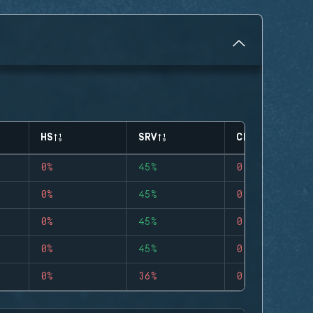
HS
SRV
CLUTCHES
0%
45%
0
0%
45%
0
0%
45%
0
0%
45%
0
0%
36%
0