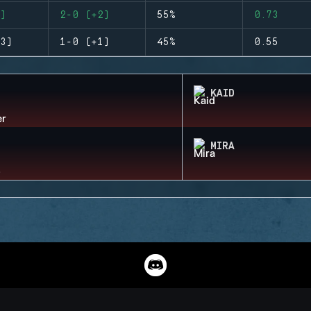
)
2-0 (+2)
55%
0.73
3)
1-0 (+1)
45%
0.55
KAID
MIRA