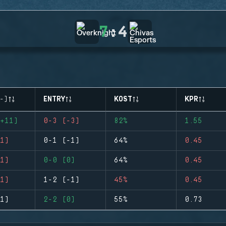
7
:
4
-)
ENTRY
KOST
KPR
+11)
0-3 (-3)
82%
1.55
1)
0-1 (-1)
64%
0.45
1)
0-0 (0)
64%
0.45
1)
1-2 (-1)
45%
0.45
1)
2-2 (0)
55%
0.73