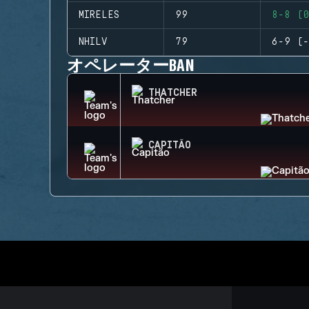
MIRELES
99
8-8 (0
NHILV
79
6-9 (-
オペレーターBAN
THATCHER
CAPITÃO