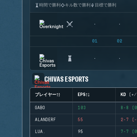
時間で勝利
キル数で勝利
目標で勝利
01
02
CHIVAS ESPORTS
プレイヤー
EPS
KD (+/
GABO
103
8-8 (0
ALANDERF
55
2-7 (-
LUA.
95
7-7 (0