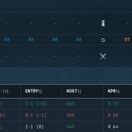
03
04
05
06
07
-)
ENTRY
KOST
KPR
)
3-1 (+2)
64%
0.73
5)
0-1 (-1)
36%
0.18
)
1-1 (0)
64%
0.64