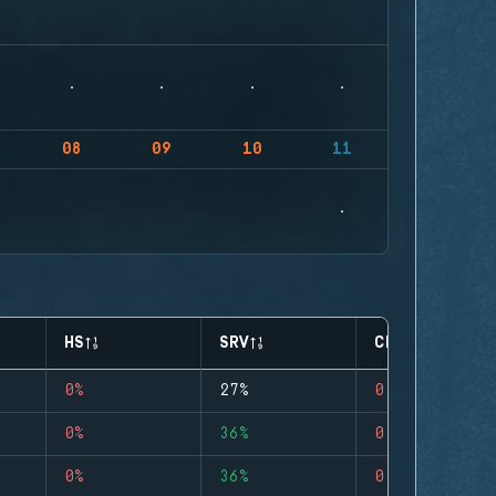
08
09
10
11
HS
SRV
CLUTCHES
0%
27%
0
0%
36%
0
0%
36%
0