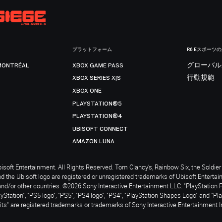
プラットフォーム
R6 Eスポーツ
MONTRÉAL
XBOX GAME PASS
グローバル
XBOX SERIES X|S
行動規範
XBOX ONE
PLAYSTATION®5
PLAYSTATION®4
UBISOFT CONNECT
AMAZON LUNA
soft Entertainment. All Rights Reserved. Tom Clancy’s, Rainbow Six, the Soldier 
nd the Ubisoft logo are registered or unregistered trademarks of Ubisoft Enterta
and/or other countries. ©2026 Sony Interactive Entertainment LLC. "PlayStation 
ayStation", "PS5 logo", "PS5", "PS4 logo", "PS4", "PlayStation Shapes Logo" and "Pl
ts" are registered trademarks or trademarks of Sony Interactive Entertainment I