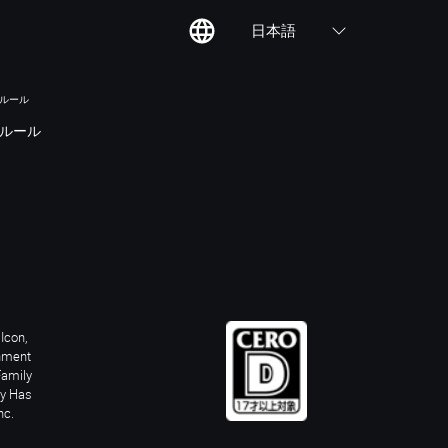
日本語
のルール
ルール
Icon,
inment
Family
ay Has
nc.