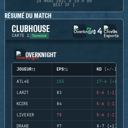
28 MARS 2021 À 20 H 00
BEST OF 1
RÉSUMÉ DU MATCH
CLUBHOUSE
7
:
4
Terminé
CARTE
1
OVERKNIGHT
JOUEUR
EPS
KD (+/-)
ATL4S
155
17-6 (+11)
LARZT
83
5-6 (-1)
KCIRE
84
5-6 (-1)
LIVEXER
78
5-6 (-1)
DRAAB
97
8-7 (+1)