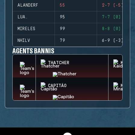
ALANDERF
55
2-7 (-5)
LUA.
95
7-7 (0)
MIRELES
99
8-8 (0)
NHILV
79
6-9 (-3)
AGENTS BANNIS
THATCHER
KAID
CAPITÃO
MIRA