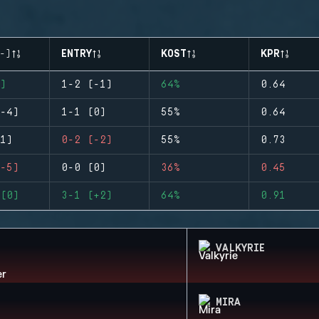
-)
ENTRY
KOST
KPR
)
1-2 (-1)
64%
0.64
-4)
1-1 (0)
55%
0.64
1)
0-2 (-2)
55%
0.73
-5)
0-0 (0)
36%
0.45
(0)
3-1 (+2)
64%
0.91
VALKYRIE
MIRA