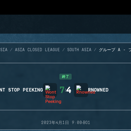
SIA
ASIA CLOSED LEAGUE
SOUTH ASIA
グループ A - プ
終了
7
4
NT STOP PEEKING
:
RNOWNED
·
2023年4月1日 9:00
BO1