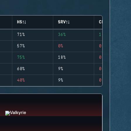
HS
SRV
CLUTCHES
71%
36%
1
57%
0%
0
75%
18%
0
60%
9%
0
40%
9%
0