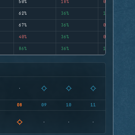
50%
18%
0
62%
36%
1
67%
36%
0
40%
36%
0
86%
36%
1
08
09
10
11