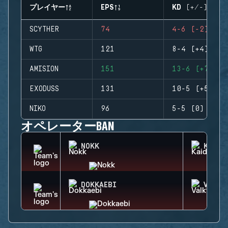
プレイヤー
EPS
KD (+/-)
SCYTHER
74
4-6 (-2)
WTG
121
8-4 (+4)
AMISION
151
13-6 (+7)
EXODUSS
131
10-5 (+5)
NIKO
96
5-5 (0)
オペレーターBAN
NOKK
KAID
DOKKAEBI
VALKY