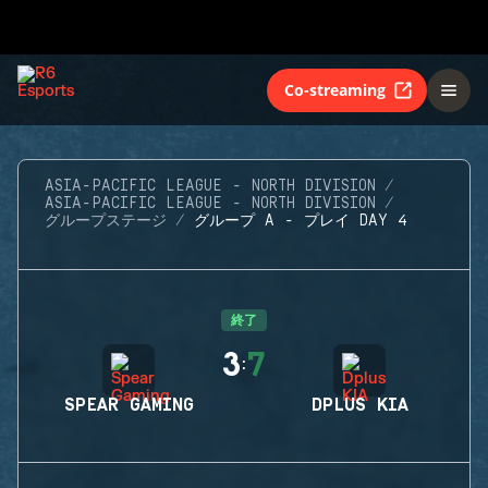
Co-streaming
ASIA-PACIFIC LEAGUE - NORTH DIVISION
ASIA-PACIFIC LEAGUE - NORTH DIVISION
グループステージ
グループ A - プレイ DAY 4
終了
3
7
:
SPEAR GAMING
DPLUS KIA