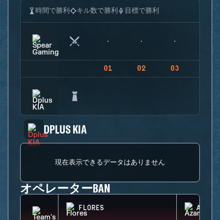
時間で勝利
キル数で勝利
目標で勝利
01
02
03
04
DPLUS KIA
現在表示できるデータはありません
オペレーターBAN
FLORES
AZAMI