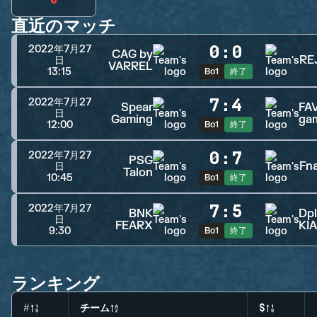
直近のマッチ
0
:
0
2022年7月27
CAG by
RE
日
VARREL
13:15
Bo1
終了
7
:
4
2022年7月27
Spear
FA
日
Gaming
ga
12:00
Bo1
終了
0
:
7
2022年7月27
PSG
Fna
日
Talon
10:45
Bo1
終了
7
:
5
2022年7月27
BNK
Dp
日
FEARX
KIA
9:30
Bo1
終了
ランキング
#
チーム
$