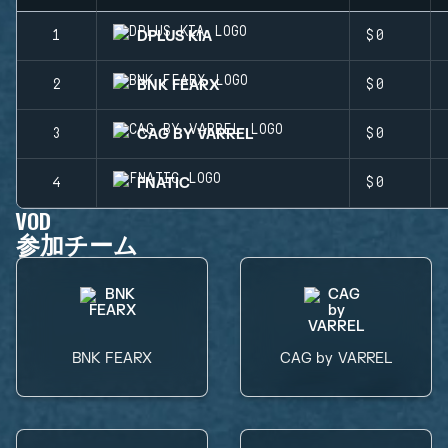
DPLUS KIA
1
$0
BNK FEARX
2
$0
CAG BY VARREL
3
$0
FNATIC
4
$0
VOD
参加チーム
BNK FEARX
CAG by VARREL