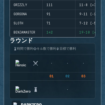
GRIZZLY
111
11-8 (+3)
GORGONA
91
9-11 (-2)
SLOTH
71
7-12 (-5)
BENJAMASTER
142
19-10 (+9)
ラウンド
時間で勝利
キル数で勝利
目標で勝利
01
02
03
04