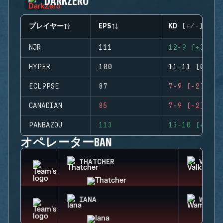
DARKZERO
プレイヤー
EPS
KD (+/-)
NJR
111
12-9 (+3)
HYPER
100
11-11 (0)
ECL9PSE
87
7-9 (-2)
CANADIAN
85
7-9 (-2)
PANBAZOU
113
13-10 (+3)
オペレーターBAN
THATCHER
VALKY
IANA
WAMAI