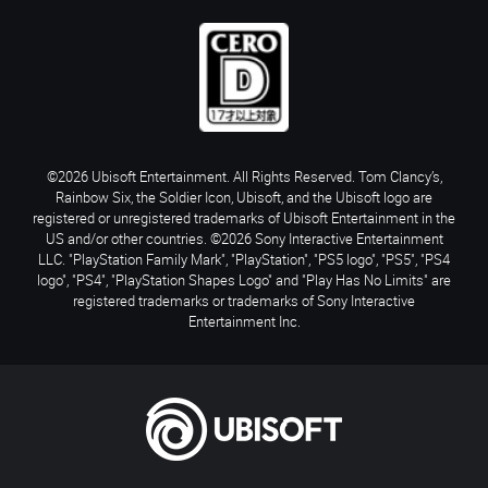
©2026 Ubisoft Entertainment. All Rights Reserved. Tom Clancy’s,
Rainbow Six, the Soldier Icon, Ubisoft, and the Ubisoft logo are
registered or unregistered trademarks of Ubisoft Entertainment in the
US and/or other countries. ©2026 Sony Interactive Entertainment
LLC. "PlayStation Family Mark", "PlayStation", "PS5 logo", "PS5", "PS4
logo", "PS4", "PlayStation Shapes Logo" and "Play Has No Limits" are
registered trademarks or trademarks of Sony Interactive
Entertainment Inc.