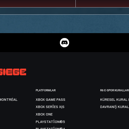
PLATFORMLAR
R6 E-SPOR KURALLAR
MONTRÉAL
XBOX GAME PASS
KÜRESEL KURAL 
XBOX SERIES X|S
DAVRANIŞ KURAL
XBOX ONE
PLAYSTATION®5