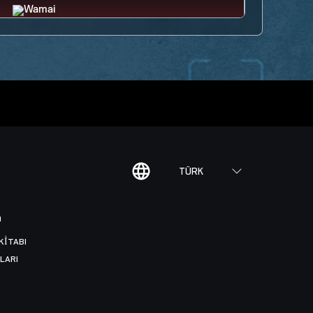
TÜRK
I
KITABI
LARI