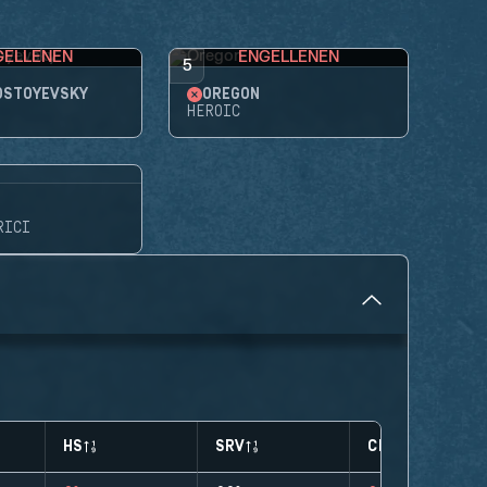
GELLENEN
ENGELLENEN
5
OSTOYEVSKY
OREGON
HEROIC
RICI
HS
SRV
CLUTCHES