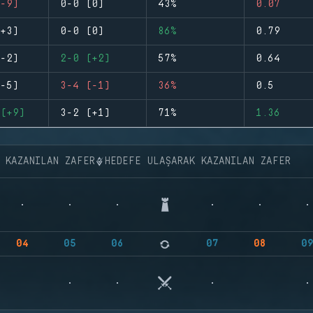
-9)
0-0 (0)
43%
0.07
+3)
0-0 (0)
86%
0.79
-2)
2-0 (+2)
57%
0.64
-5)
3-4 (-1)
36%
0.5
(+9)
3-2 (+1)
71%
1.36
K KAZANILAN ZAFER
HEDEFE ULAŞARAK KAZANILAN ZAFER
04
05
06
07
08
0