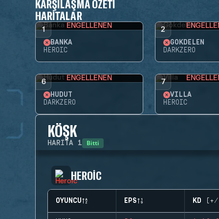
KARŞILAŞMA ÖZETI
HARITALAR
ENGELLENEN
ENGELLE
1
2
BANKA
GÖKDELEN
HEROIC
DARKZERO
ENGELLENEN
ENGELLE
6
7
HUDUT
VILLA
DARKZERO
HEROIC
KÖŞK
Bitti
HARITA
1
HEROIC
OYUNCU
EPS
KD (+/