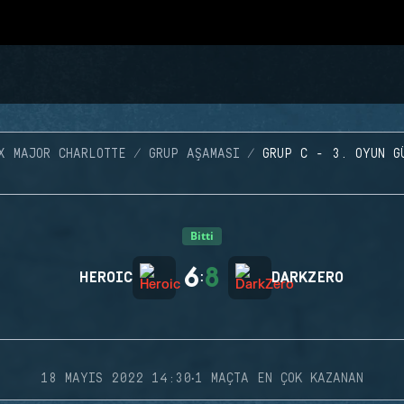
X MAJOR CHARLOTTE
GRUP AŞAMASI
GRUP C - 3. OYUN G
Bitti
6
8
HEROIC
:
DARKZERO
·
18 MAYIS 2022 14:30
1 MAÇTA EN ÇOK KAZANAN