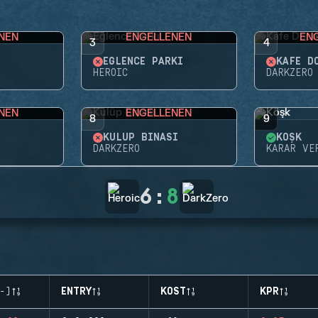
NEN
ENGELLENEN
EN
3
4
EĞLENCE PARKI
KAFE D
HEROIC
DARKZERO
NEN
ENGELLENEN
8
9
KULÜP BINASI
KÖŞK
DARKZERO
KARAR VE
6
:
8
-)
ENTRY
KOST
KPR