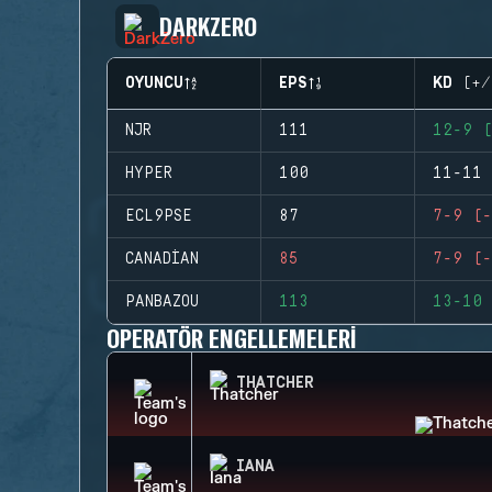
DARKZERO
OYUNCU
EPS
KD (+/
NJR
111
12-9 (
HYPER
100
11-11 
ECL9PSE
87
7-9 (-
CANADIAN
85
7-9 (-
PANBAZOU
113
13-10 
OPERATÖR ENGELLEMELERI
THATCHER
IANA