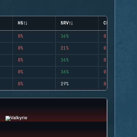
HS
SRV
CLUTCHES
0%
36%
0
0%
21%
0
0%
36%
0
0%
36%
0
0%
29%
0