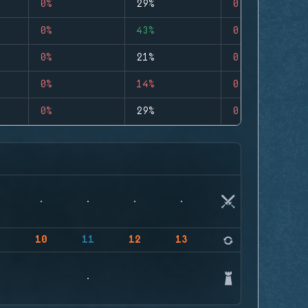
0%
29%
0
0%
43%
0
0%
21%
0
0%
14%
0
0%
29%
0
9
10
11
12
13
14