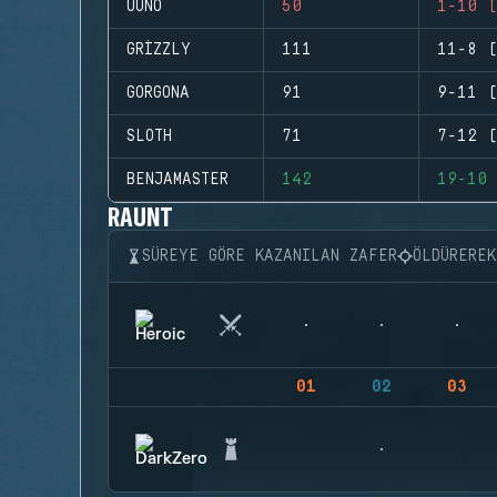
UUNO
50
1-10 (
GRIZZLY
111
11-8 (
GORGONA
91
9-11 (
SLOTH
71
7-12 (
BENJAMASTER
142
19-10 
RAUNT
SÜREYE GÖRE KAZANILAN ZAFER
ÖLDÜRERE
01
02
03