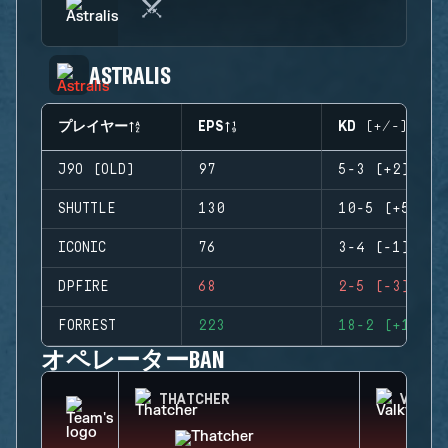
ASTRALIS
プレイヤー
EPS
KD (+/-)
J9O (OLD)
97
5-3 (+2)
SHUTTLE
130
10-5 (+5)
ICONIC
76
3-4 (-1)
DPFIRE
68
2-5 (-3)
FORREST
223
18-2 (+16)
オペレーターBAN
THATCHER
VALKY