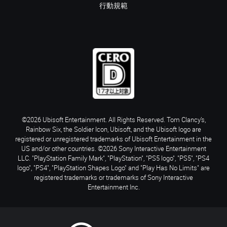
行動規範
©2026 Ubisoft Entertainment. All Rights Reserved. Tom Clancy’s,
Rainbow Six, the Soldier Icon, Ubisoft, and the Ubisoft logo are
registered or unregistered trademarks of Ubisoft Entertainment in the
US and/or other countries. ©2026 Sony Interactive Entertainment
LLC. "PlayStation Family Mark", "PlayStation", "PS5 logo", "PS5", "PS4
logo", "PS4", "PlayStation Shapes Logo" and "Play Has No Limits" are
registered trademarks or trademarks of Sony Interactive
Entertainment Inc.