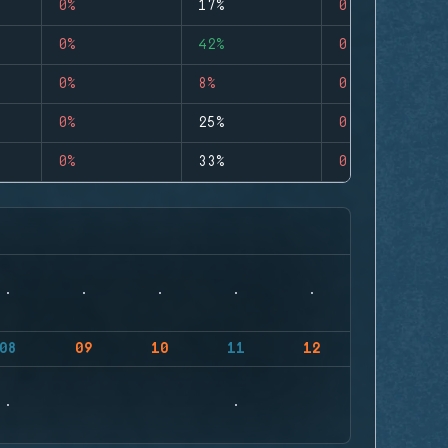
0%
17%
0
0%
42%
0
0%
8%
0
0%
25%
0
0%
33%
0
08
09
10
11
12