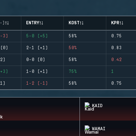
-)
ENTRY
KOST
KPR
-3)
5-0 (+5)
58%
0.75
(0)
2-1 (+1)
50%
0.83
2)
0-0 (0)
58%
0.42
+3)
1-0 (+1)
75%
1
1)
1-2 (-1)
58%
0.75
KAID
WAMAI