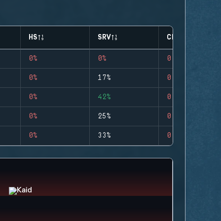
HS
SRV
CLUTCHES
0%
0%
0
0%
17%
0
0%
42%
0
0%
25%
0
0%
33%
0