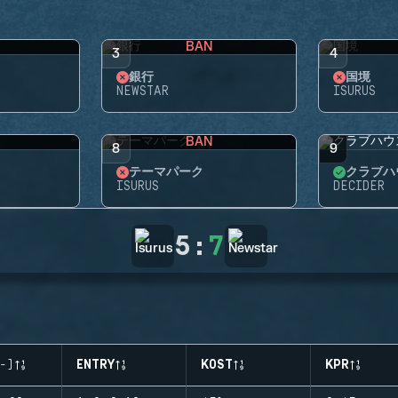
BAN
3
4
銀行
国境
NEWSTAR
ISURUS
BAN
8
9
テーマパーク
クラブハ
ISURUS
DECIDER
5
:
7
-)
ENTRY
KOST
KPR