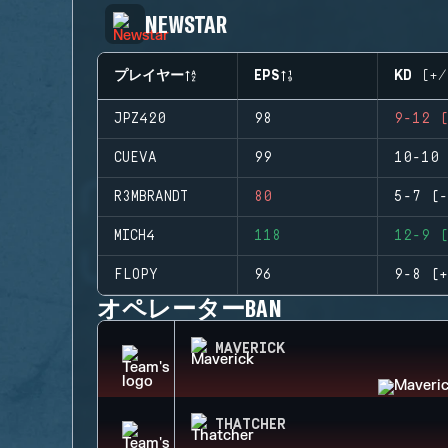
NEWSTAR
プレイヤー
EPS
KD (+/
JPZ420
98
9-12 (
CUEVA
99
10-10 
R3MBRANDT
80
5-7 (-
MICH4
118
12-9 (
FLOPY
96
9-8 (+
オペレーターBAN
MAVERICK
THATCHER