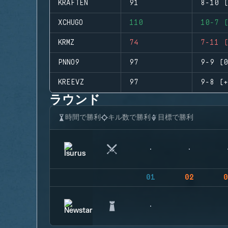
KRAFTEN
91
8-10 (
XCHUGO
110
10-7 (
KRMZ
74
7-11 (
PNNO9
97
9-9 (0
KREEVZ
97
9-8 (+
ラウンド
時間で勝利
キル数で勝利
目標で勝利
01
02
0