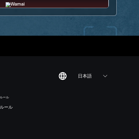
日本語
のルール
ルール