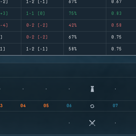
-2)
1-2 (-1)
67%
0.67
+3)
1-1 (0)
75%
0.83
-4)
0-2 (-2)
42%
0.58
)
0-2 (-2)
67%
0.75
1)
1-2 (-1)
58%
0.75
3
04
05
06
07