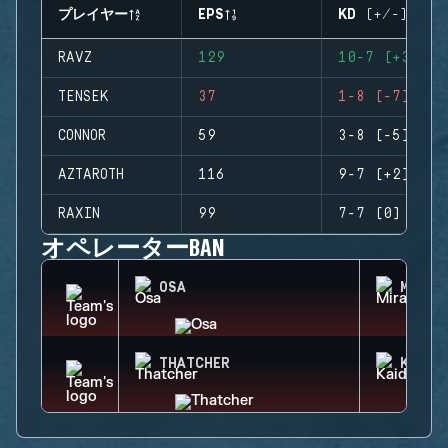
プレイヤー
EPS
KD (+/-)
RAVZ
129
10-7 (+3)
TENSEK
37
1-8 (-7)
CONNOR
59
3-8 (-5)
AZTAROTH
116
9-7 (+2)
RAXIN
99
7-7 (0)
オペレーターBAN
OSA
MIRA
THATCHER
KAID