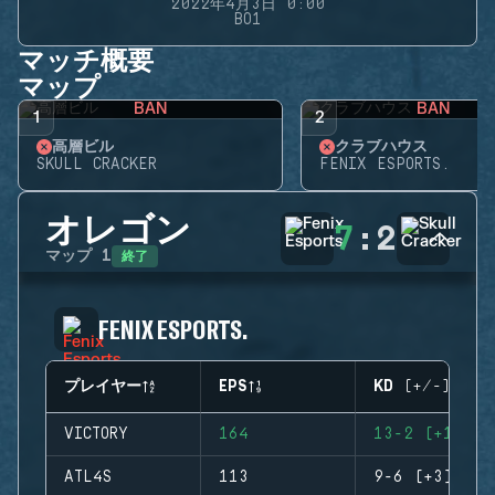
2022年4月3日 0:00
BO1
マッチ概要
マップ
BAN
BAN
1
2
高層ビル
クラブハウス
SKULL CRACKER
FENIX ESPORTS.
オレゴン
7
:
2
終了
マップ
1
FENIX ESPORTS.
プレイヤー
EPS
KD (+/-)
VICTORY
164
13-2 (+11)
ATL4S
113
9-6 (+3)