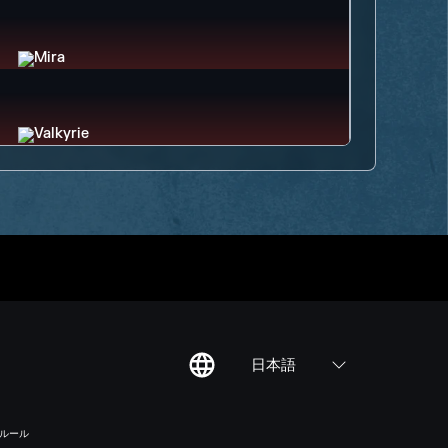
日本語
のルール