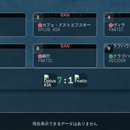
BAN
3
4
カフェ・ドストエフスキー
ヴィラ
DPLUS KIA
FNATIC
BAN
8
9
銀行
クラブハ
FNATIC
DECIDER
7
:
1
現在表示できるデータはありません