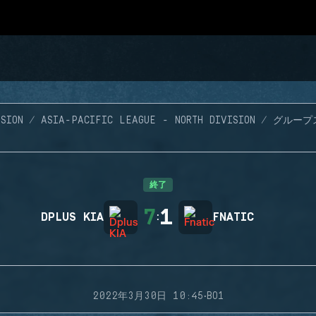
SION
ASIA-PACIFIC LEAGUE - NORTH DIVISION
グループ
終了
7
1
DPLUS KIA
:
FNATIC
·
2022年3月30日 10:45
BO1