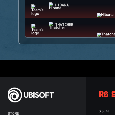
HIBANA
THATCHER
スタジオ
STORE