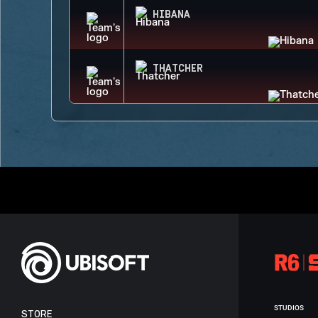
HIBANA
THATCHER
STUDIOS
STORE