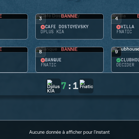
E
BANNIE
3
4
CAFÉ DOSTOYEVSKY
VILLA
DPLUS KIA
FNATIC
E
BANNIE
8
9
BANQUE
CLUBHO
FNATIC
DECIDER
7
:
1
Aucune donnée à afficher pour l'instant