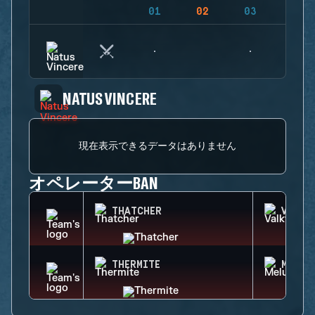
01
02
03
04
NATUS VINCERE
現在表示できるデータはありません
オペレーターBAN
THATCHER
VALKY
THERMITE
MELUS