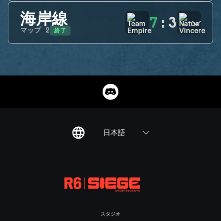
海岸線
7
:
3
終了
マップ
2
日本語
スタジオ