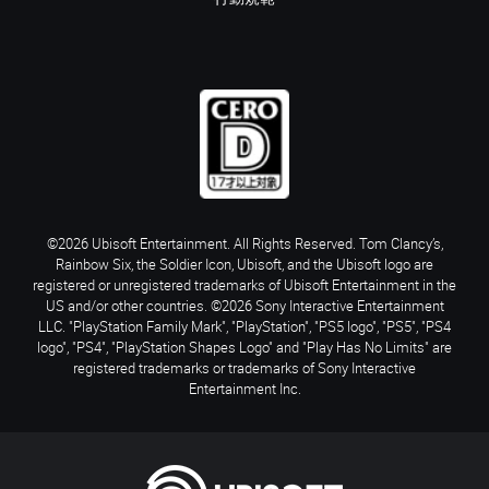
©2026 Ubisoft Entertainment. All Rights Reserved. Tom Clancy’s,
Rainbow Six, the Soldier Icon, Ubisoft, and the Ubisoft logo are
registered or unregistered trademarks of Ubisoft Entertainment in the
US and/or other countries. ©2026 Sony Interactive Entertainment
LLC. "PlayStation Family Mark", "PlayStation", "PS5 logo", "PS5", "PS4
logo", "PS4", "PlayStation Shapes Logo" and "Play Has No Limits" are
registered trademarks or trademarks of Sony Interactive
Entertainment Inc.