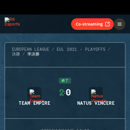
Co-streaming
EUROPEAN LEAGUE
EUL 2021 - PLAYOFFS
決勝
準決勝
終了
2
0
:
TEAM EMPIRE
NATUS VINCERE