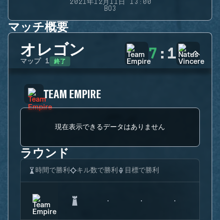
2021年12月11日 13:00
BO3
マッチ概要
オレゴン
7
:
1
終了
マップ
1
TEAM EMPIRE
現在表示できるデータはありません
ラウンド
時間で勝利
キル数で勝利
目標で勝利