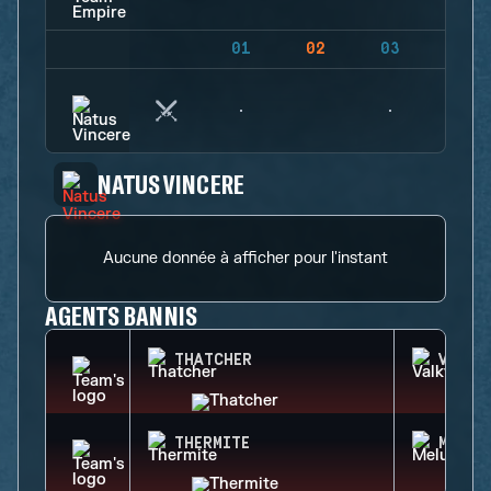
01
02
03
04
NATUS VINCERE
Aucune donnée à afficher pour l'instant
AGENTS BANNIS
THATCHER
VALKY
THERMITE
MELUS