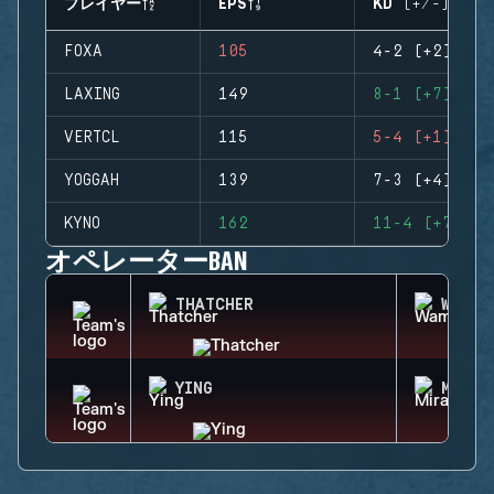
プレイヤー
EPS
KD (+/-)
FOXA
105
4-2 (+2)
LAXING
149
8-1 (+7)
VERTCL
115
5-4 (+1)
YOGGAH
139
7-3 (+4)
KYNO
162
11-4 (+7)
オペレーターBAN
THATCHER
WAMAI
YING
MIRA