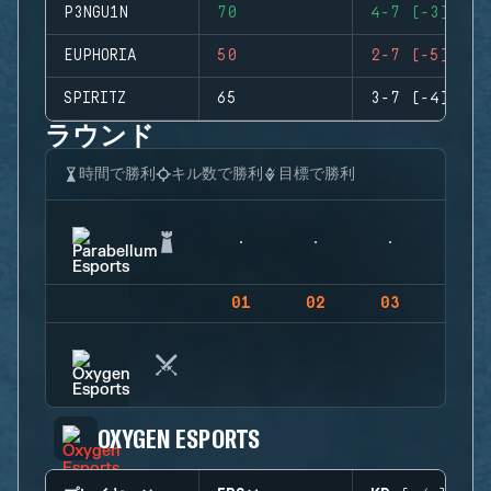
P3NGU1N
70
4-7 (-3)
EUPHORIA
50
2-7 (-5)
SPIRITZ
65
3-7 (-4)
ラウンド
時間で勝利
キル数で勝利
目標で勝利
01
02
03
04
OXYGEN ESPORTS