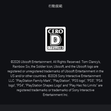
行動規範
©2026 Ubisoft Entertainment. All Rights Reserved. Tom Clancy’s,
Rainbow Six, the Soldier Icon, Ubisoft, and the Ubisoft logo are
registered or unregistered trademarks of Ubisoft Entertainment in the
US and/or other countries. ©2026 Sony Interactive Entertainment
LLC. "PlayStation Family Mark", "PlayStation", "PS5 logo", "PS5", "PS4
logo", "PS4", "PlayStation Shapes Logo" and "Play Has No Limits" are
registered trademarks or trademarks of Sony Interactive
Entertainment Inc.