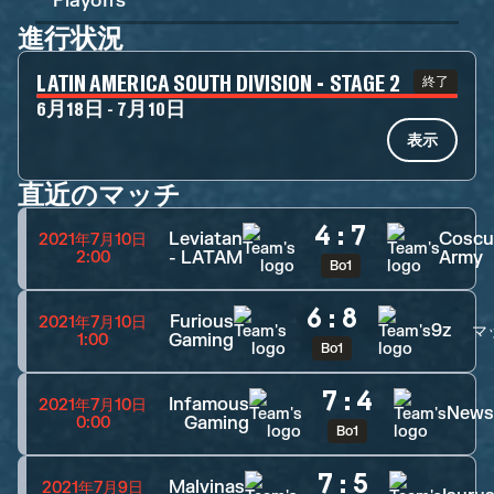
Playoffs
進行状況
LATIN AMERICA SOUTH DIVISION - STAGE 2
終了
6月18日 - 7月10日
表示
直近のマッチ
4
:
7
Leviatan
Cosc
2021年7月10日
- LATAM
Army
2:00
Bo1
6
:
8
Furious
2021年7月10日
9z
マ
Gaming
1:00
Bo1
7
:
4
Infamous
2021年7月10日
News
Gaming
0:00
Bo1
7
:
5
Malvinas
2021年7月9日