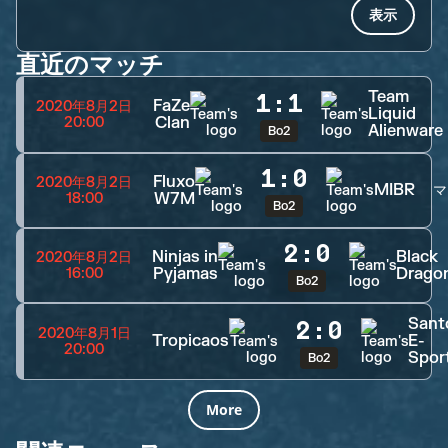
表示
直近のマッチ
Team
1
:
1
FaZe
2020年8月2日
Liquid
Clan
20:00
Alienware
Bo2
1
:
0
Fluxo
2020年8月2日
MIBR
マ
W7M
18:00
Bo2
2
:
0
Ninjas in
Black
2020年8月2日
Pyjamas
Drago
16:00
Bo2
Sant
2
:
0
2020年8月1日
Tropicaos
E-
20:00
Spor
Bo2
More