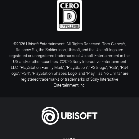
©2026 Ubisoft Entertainment. All Rights Reserved. Tom Clancy’s,
Rainbow Six, the Soldier Icon, Ubisoft, and the Ubisoft logo are
registered or unregistered trademarks of Ubisoft Entertainment in the
US and/or other countries. ©2026 Sony Interactive Entertainment
LLC. "PlayStation Family Mark", "PlayStation", "PS5 logo", "PS5", "PS4
logo", "PS4", "PlayStation Shapes Logo" and "Play Has No Limits" are
registered trademarks or trademarks of Sony Interactive
Entertainment Inc.