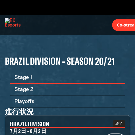
Co-stre
BRAZIL DIVISION - SEASON 20/21
Stage 1
Stage 2
Playoffs
進行状況
BRAZIL DIVISION
終了
7月2日 - 8月2日