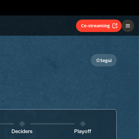
Co-streaming
Segui
Deciders
Playoff