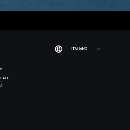
ITALIANO
R6
BALE
TA