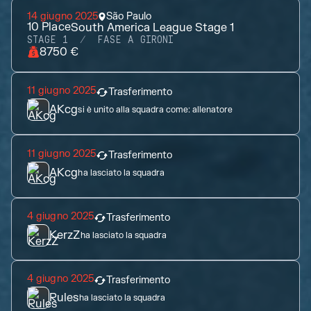
14 giugno 2025
São Paulo
10
Place
South America League Stage 1
STAGE 1
FASE A GIRONI
8750 €
11 giugno 2025
Trasferimento
AKcg
si è unito alla squadra come:
allenatore
11 giugno 2025
Trasferimento
AKcg
ha lasciato la squadra
4 giugno 2025
Trasferimento
KerzZ
ha lasciato la squadra
4 giugno 2025
Trasferimento
Rules
ha lasciato la squadra