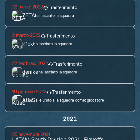
22 marzo 2022
Trasferimento
ZETA
ha lasciato la squadra
2 marzo 2022
Trasferimento
R1ck
ha lasciato la squadra
27 febbraio 2022
Trasferimento
denike
ha lasciato la squadra
10 gennaio 2022
Trasferimento
AtlaS
si è unito alla squadra come:
giocatore
2021
25 novembre 2021
LATAM South Division 2021 - Playoffs