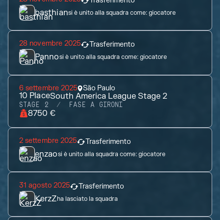
Trasferimento
basthian
si è unito alla squadra come:
giocatore
28 novembre 2025
Trasferimento
Panno
si è unito alla squadra come:
giocatore
6 settembre 2025
São Paulo
10
Place
South America League Stage 2
STAGE 2
FASE A GIRONI
8750 €
2 settembre 2025
Trasferimento
enzao
si è unito alla squadra come:
giocatore
31 agosto 2025
Trasferimento
KerzZ
ha lasciato la squadra