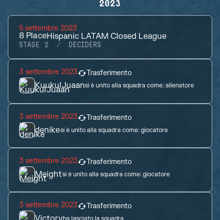
2023
5 settembre 2023
8
Place
Hispanic LATAM Closed League
STAGE 2
DECIDERS
3 settembre 2023
Trasferimento
KuukulJuaan
si è unito alla squadra come:
allenatore
3 settembre 2023
Trasferimento
denike
si è unito alla squadra come:
giocatore
3 settembre 2023
Trasferimento
Meight
si è unito alla squadra come:
giocatore
3 settembre 2023
Trasferimento
Victory
ha lasciato la squadra