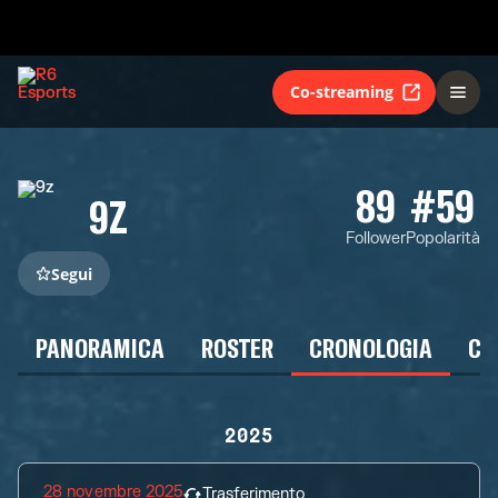
Co-streaming
89
#59
9Z
Follower
Popolarità
Segui
PANORAMICA
ROSTER
CRONOLOGIA
CA
2025
28 novembre 2025
Trasferimento