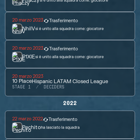
Phaczy
si è unito alla squadra come:
giocatore
20 marzo 2023
Trasferimento
NhilV
si è unito alla squadra come:
giocatore
20 marzo 2023
Trasferimento
P1XIE
si è unito alla squadra come:
giocatore
20 marzo 2023
10
Place
Hispanic LATAM Closed League
STAGE 1
DECIDERS
2022
22 marzo 2022
Trasferimento
Pechito
ha lasciato la squadra