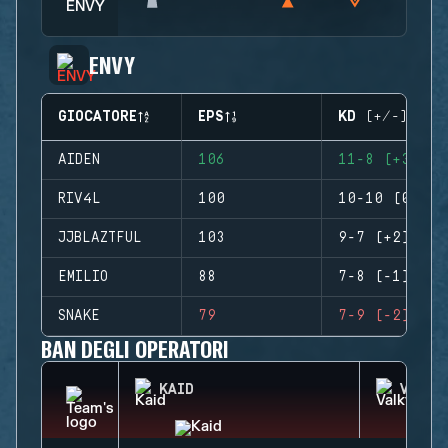
ENVY
GIOCATORE
EPS
KD (+/-)
AIDEN
106
11-8 (+3)
RIV4L
100
10-10 (0)
JJBLAZTFUL
103
9-7 (+2)
EMILIO
88
7-8 (-1)
SNAKE
79
7-9 (-2)
BAN DEGLI OPERATORI
KAID
VALKY