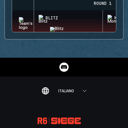
ROUND 1
BLITZ
MONTA
ITALIANO