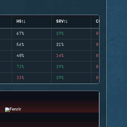
HS
SRV
CLUTCHES
67%
29%
0
56%
21%
0
40%
14%
0
73%
29%
0
33%
29%
0