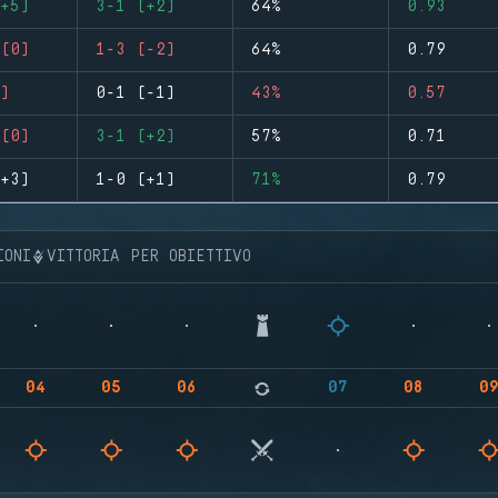
+5)
3-1 (+2)
64%
0.93
(0)
1-3 (-2)
64%
0.79
)
0-1 (-1)
43%
0.57
(0)
3-1 (+2)
57%
0.71
+3)
1-0 (+1)
71%
0.79
IONI
VITTORIA PER OBIETTIVO
04
05
06
07
08
0