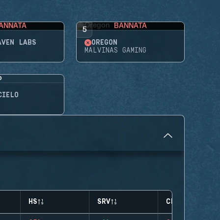
ANNATA
BANNATA
5
AVEN LABS
OREGON
MALVINAS GAMING
CIELO
HS
SRV
CLUTCHES