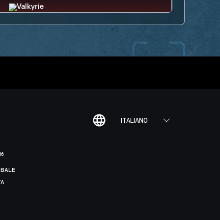
ITALIANO
R6
BALE
TA