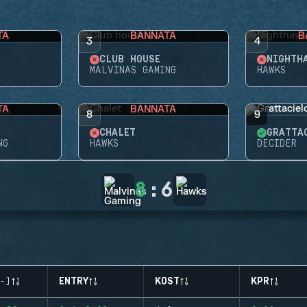
TA
BANNATA
B
3
4
CLUB HOUSE
NIGHTH
MALVINAS GAMING
HAWKS
TA
BANNATA
8
9
CHALET
GRATTA
NG
HAWKS
DECIDER
8
:
6
-)
ENTRY
KOST
KPR