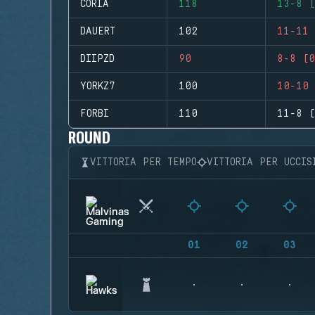
CORIA
118
13-8 (
DAUERT
102
11-11 
DIIPZD
90
8-8 (0
YORKZ7
100
10-10 
FORBI
110
11-8 (
ROUND
VITTORIA PER TEMPO
VITTORIA PER UCCIS
01
02
03