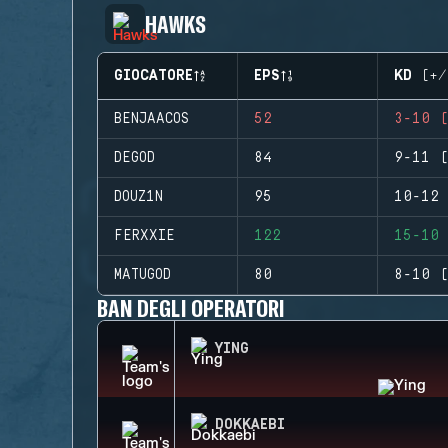
HAWKS
GIOCATORE
EPS
KD (+/
BENJAACOS
52
3-10 (
DEGOD
84
9-11 (
DOUZ1N
95
10-12 
FERXXIE
122
15-10 
MATUGOD
80
8-10 (
BAN DEGLI OPERATORI
YING
DOKKAEBI