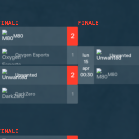
FINALI
FINALE
2
M80
Oxygen Esports
1
lun
Unwanted
15
apr
2
M80
00:30
Unwanted
DarkZero
1
FINALI