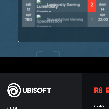
2
sab
dom
Luminosity Gaming
13
14
apr
apr
Spacestation Gaming
1
TBD
22:00
STUDIOS
STORE