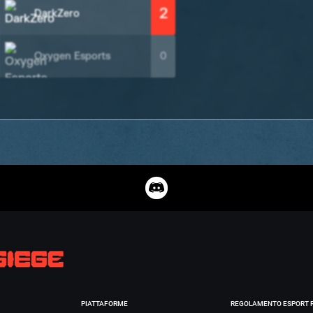
2
DarkZero
Oxygen Esports
0
PIATTAFORME
REGOLAMENTO ESPORT 