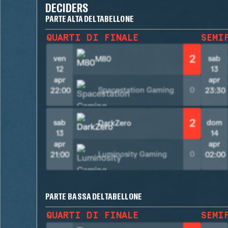
DECIDERS
PARTE ALTA DEL TABELLONE
QUARTI DI FINALE
SEMI
2
ven
sab
M80
12
13
apr
apr
Spacestation Gaming
0
22:00
23:30
2
sab
dom
DarkZero
13
14
apr
apr
Luminosity Gaming
0
21:00
02:00
PARTE BASSA DEL TABELLONE
QUARTI DI FINALE
SEMI