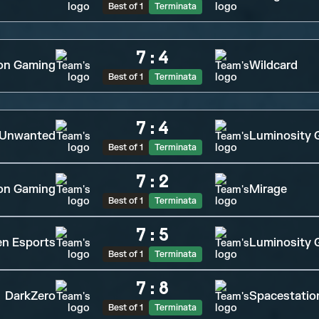
Best of 1
Terminata
7
:
4
on Gaming
Wildcard
Best of 1
Terminata
7
:
4
Unwanted
Luminosity 
Best of 1
Terminata
7
:
2
on Gaming
Mirage
Best of 1
Terminata
7
:
5
n Esports
Luminosity 
Best of 1
Terminata
7
:
8
DarkZero
Spacestatio
Best of 1
Terminata