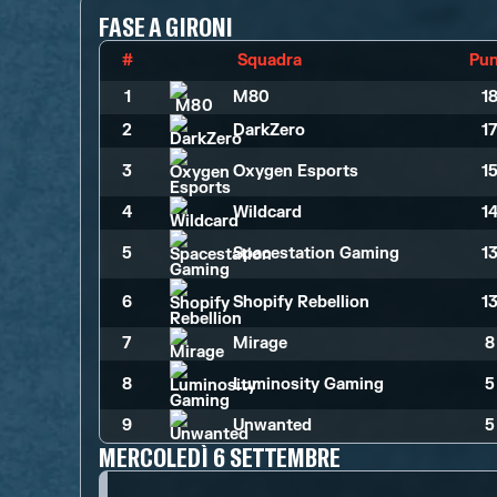
FASE A GIRONI
#
Squadra
Pun
1
M80
1
2
DarkZero
1
3
Oxygen Esports
1
4
Wildcard
1
5
Spacestation Gaming
1
6
Shopify Rebellion
1
7
Mirage
8
8
Luminosity Gaming
5
9
Unwanted
5
MERCOLEDÌ 6 SETTEMBRE