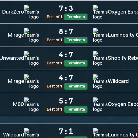
7
:
3
DarkZero
Oxygen Esp
Best of 1
Terminata
8
:
7
Mirage
Luminosity 
Best of 1
Terminata
4
:
7
Unwanted
Shopify Rebe
Best of 1
Terminata
4
:
7
Mirage
Wildcard
Best of 1
Terminata
5
:
7
M80
Oxygen Esp
Best of 1
Terminata
7
:
1
Wildcard
Luminosity 