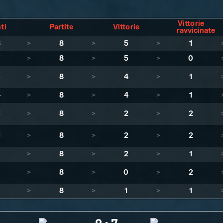
Vittorie
ti
Partite
Vittorie
ravvicinate
8
>
8
>
5
>
1
7
>
8
>
5
>
0
5
>
8
>
4
>
1
4
>
8
>
4
>
1
3
>
8
>
2
>
2
3
>
8
>
2
>
2
>
8
>
2
>
1
>
8
>
0
>
2
>
8
>
1
>
1