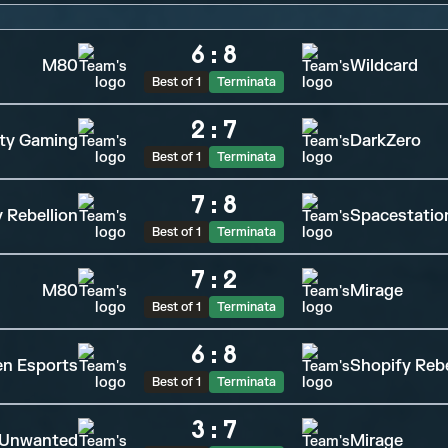
6
:
8
M80
Wildcard
Best of 1
Terminata
2
:
7
ty Gaming
DarkZero
Best of 1
Terminata
7
:
8
 Rebellion
Spacestatio
Best of 1
Terminata
7
:
2
M80
Mirage
Best of 1
Terminata
6
:
8
n Esports
Shopify Rebe
Best of 1
Terminata
3
:
7
Unwanted
Mirage