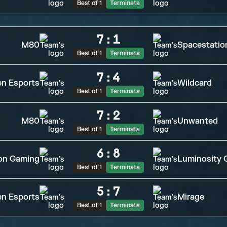
Best of 1
Terminata
7
:
1
M80
Spacestatio
Best of 1
Terminata
7
:
4
n Esports
Wildcard
Best of 1
Terminata
7
:
2
M80
Unwanted
Best of 1
Terminata
6
:
8
on Gaming
Luminosity 
Best of 1
Terminata
5
:
7
n Esports
Mirage
Best of 1
Terminata