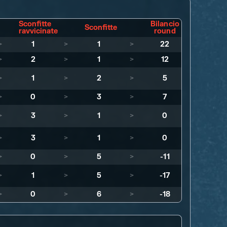
Sconfitte
Bilancio
Sconfitte
ravvicinate
round
>
1
>
1
>
22
>
2
>
1
>
12
>
1
>
2
>
5
>
0
>
3
>
7
>
3
>
1
>
0
>
3
>
1
>
0
>
0
>
5
>
-11
>
1
>
5
>
-17
>
0
>
6
>
-18