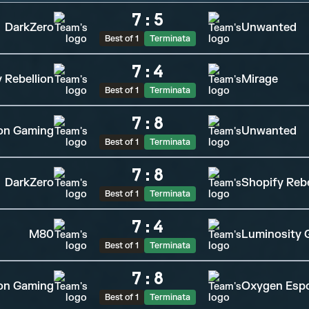
7
:
5
DarkZero
Unwanted
Best of 1
Terminata
7
:
4
 Rebellion
Mirage
Best of 1
Terminata
7
:
8
on Gaming
Unwanted
Best of 1
Terminata
7
:
8
DarkZero
Shopify Rebe
Best of 1
Terminata
7
:
4
M80
Luminosity 
Best of 1
Terminata
7
:
8
on Gaming
Oxygen Esp
Best of 1
Terminata