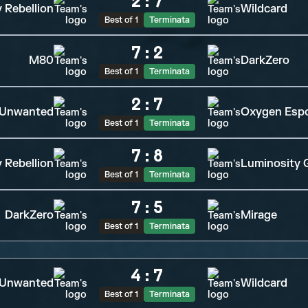
2
:
7
 Rebellion
Wildcard
Best of 1
Terminata
7
:
2
M80
DarkZero
Best of 1
Terminata
2
:
7
Unwanted
Oxygen Esp
Best of 1
Terminata
7
:
8
 Rebellion
Luminosity 
Best of 1
Terminata
7
:
5
DarkZero
Mirage
Best of 1
Terminata
4
:
7
Unwanted
Wildcard
Best of 1
Terminata