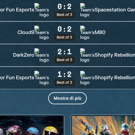
0
:
2
or Fun Esports
Spacestation Ga
Best of 3
0
:
2
Cloud9
M80
Best of 3
2
:
1
DarkZero
Shopify Rebellio
Best of 3
1
:
2
or Fun Esports
Shopify Rebellio
Best of 3
Mostra di più