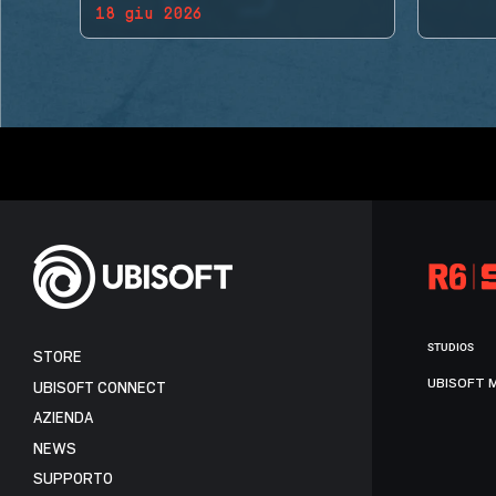
18 giu 2026
BACK!
STUDIOS
STORE
UBISOFT 
UBISOFT CONNECT
AZIENDA
NEWS
SUPPORTO