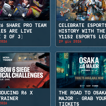
R6 SHARE PRO TEAM
CELEBRATE ESPORT
LES ARE LIVE
HISTORY WITH THE
E 2 OF 3)
Y11S2 ESPORTS LE
2026
29 giu 2026
SETS
ODUCING R6 X
THE ROAD TO OSAK
TRAINER
MAJOR - GRAB YOU
2026
TICKETS