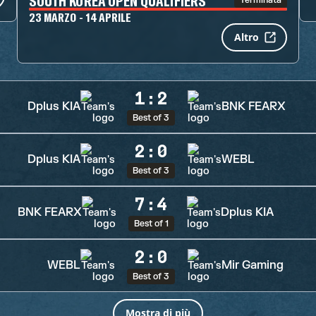
SOUTH KOREA OPEN QUALIFIERS
Terminata
23 MARZO - 14 APRILE
Altro
1
:
2
Dplus KIA
BNK FEARX
Best of 3
2
:
0
Dplus KIA
WEBL
Best of 3
7
:
4
BNK FEARX
Dplus KIA
Best of 1
2
:
0
WEBL
Mir Gaming
Best of 3
Mostra di più