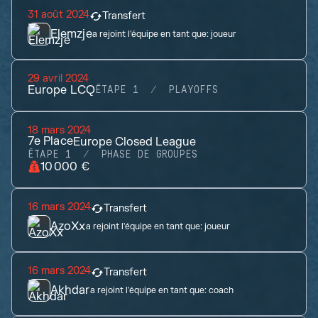
31 août 2024
Transfert
Elemzje
a rejoint l'équipe en tant que:
joueur
29 avril 2024
Europe LCQ
ÉTAPE 1
PLAYOFFS
18 mars 2024
7e
Place
Europe Closed League
ÉTAPE 1
PHASE DE GROUPES
10 000 €
16 mars 2024
Transfert
AzoXx
a rejoint l'équipe en tant que:
joueur
16 mars 2024
Transfert
Akhdar
a rejoint l'équipe en tant que:
coach