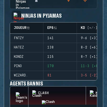
NINJAS IN PYJAMAS
JOUEUR
EPS
KD (+/-)
FNTZY
141
9-6 (+3)
HATEZ
138
8-2 (+6)
KONDZ
115
8-7 (+1)
PINO
170
11-3 (+8)
WIZARD.
81
3-5 (-2)
AGENTS BANNIS
CLASH
KAID