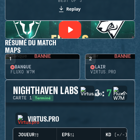
BEST OF 3
Replay
RÉSUMÉ DU MATCH
MAPS
BANNIE
BANNIE
1
2
BANQUE
LAIR
FLUXO W7M
VIRTUS.PRO
NIGHTHAVEN LABS
3
:
7
Terminé
CARTE
1
VIRTUS.PRO
JOUEUR
EPS
KD (+/-)