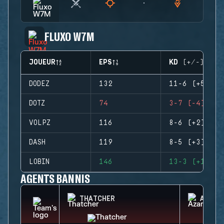
FLUXO W7M
JOUEUR
EPS
KD (+/-)
DODEZ
132
11-6 (+5)
DOTZ
74
3-7 (-4)
VOLPZ
116
8-6 (+2)
DASH
119
8-5 (+3)
LOBIN
146
13-3 (+10)
AGENTS BANNIS
THATCHER
AZAMI