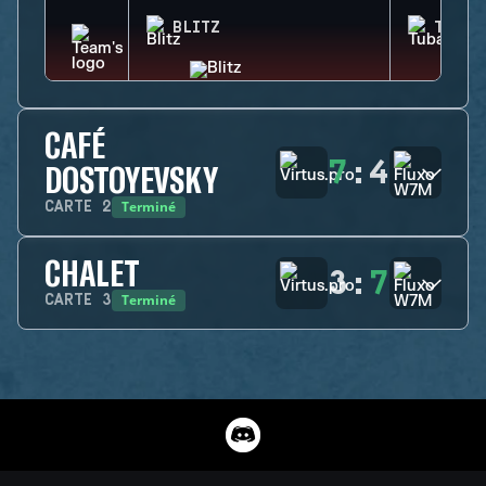
BLITZ
TUBAR
CAFÉ
7
:
4
DOSTOYEVSKY
Terminé
CARTE
2
CHALET
3
:
7
Terminé
CARTE
3