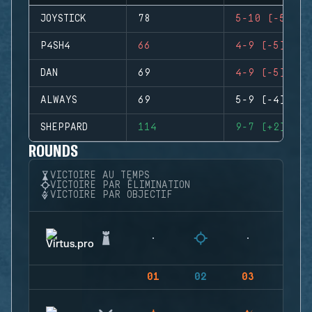
JOYSTICK
78
5-10 (-5)
P4SH4
66
4-9 (-5)
DAN
69
4-9 (-5)
ALWAYS
69
5-9 (-4)
SHEPPARD
114
9-7 (+2)
ROUNDS
VICTOIRE AU TEMPS
VICTOIRE PAR ÉLIMINATION
VICTOIRE PAR OBJECTIF
01
02
03
04