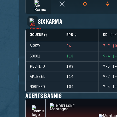
SIX KARMA
JOUEUR
EPS
KD (+/
SKMZY
84
7-7 (0
SOCO1
118
9-4 (+
PECHITO
103
7-5 (+
AKIBEEL
114
9-7 (+
MORPHED
104
7-6 (+
AGENTS BANNIS
MONTAGNE