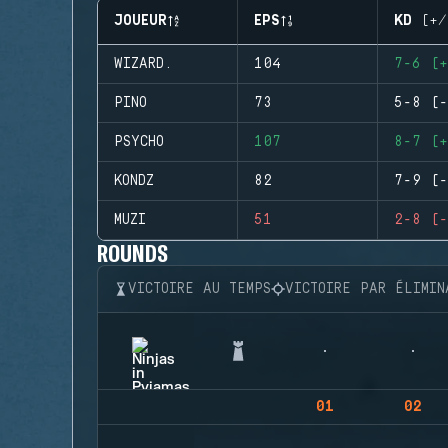
JOUEUR
EPS
KD (+/
WIZARD.
104
7-6 (+
PINO
73
5-8 (-
PSYCHO
107
8-7 (+
KONDZ
82
7-9 (-
MUZI
51
2-8 (-
ROUNDS
VICTOIRE AU TEMPS
VICTOIRE PAR ÉLIMIN
01
02