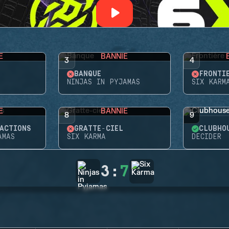
E
BANNIE
3
4
BANQUE
FRONTI
NINJAS IN PYJAMAS
SIX KARM
E
BANNIE
8
9
ACTIONS
GRATTE-CIEL
CLUBHO
AMAS
SIX KARMA
DECIDER
3
:
7