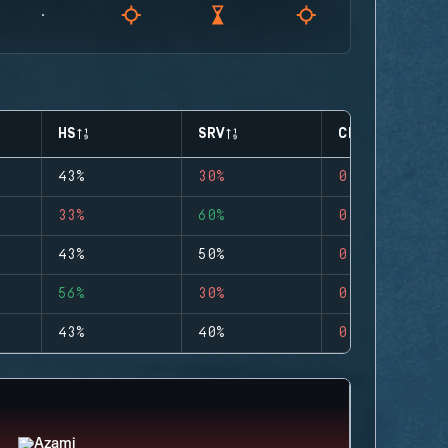
HS
SRV
CLUTCHES
43%
30%
0
33%
60%
0
43%
50%
0
56%
30%
0
43%
40%
0