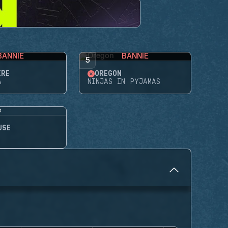
BANNIE
BANNIE
5
ÈRE
OREGON
A
NINJAS IN PYJAMAS
USE