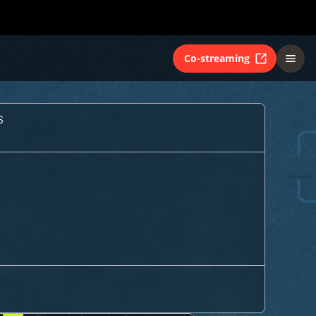
Co-streaming
S