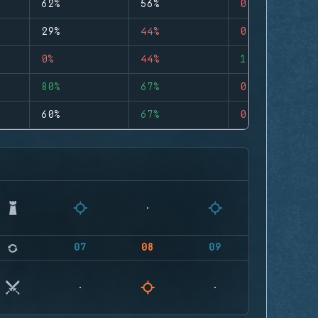
62%
56%
0
29%
44%
0
0%
44%
1
80%
67%
0
60%
67%
0
07
08
09