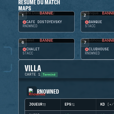
RÉSUMÉ DU MATCH
MAPS
BANNIE
BANNI
1
2
CAFÉ DOSTOYEVSKY
BANQUE
RNOWNED
STACC
BANNIE
BANNI
6
7
CHALET
CLUBHOUSE
STACC
RNOWNED
VILLA
Terminé
CARTE
1
RNOWNED
JOUEUR
EPS
KD (+/