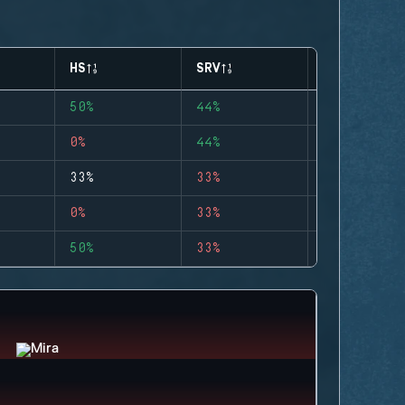
HS
SRV
CLUTCHES
50%
44%
0
0%
44%
0
33%
33%
0
0%
33%
0
50%
33%
0