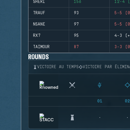
SHERI
156
12-4 (
TRAUF
93
5-5 (0
NSANE
97
5-5 (0
RX7
95
4-3 (+
TAIMOUR
87
3-3 (0
ROUNDS
VICTOIRE AU TEMPS
VICTOIRE PAR ÉLIMIN
01
02