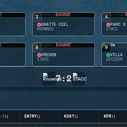
E
BANNIE
3
4
GRATTE-CIEL
PARC D
RNOWNED
STACC
E
BANNIE
8
9
OREGON
VILLA
STACC
DECIDER
7
:
2
-)
ENTRY
KOST
KPR