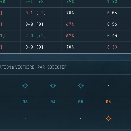
+8)
3-1 (+2)
89%
1.33
)
0-1 (-1)
78%
0.56
)
0-0 (0)
67%
0.56
1)
2-0 (+2)
67%
0.44
)
0-0 (0)
78%
0.33
ATION
VICTOIRE PAR OBJECTIF
03
04
05
06