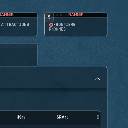
BANNIE
BANNIE
5
'ATTRACTIONS
FRONTIÈRE
RNOWNED
HS
SRV
CLUTCHES