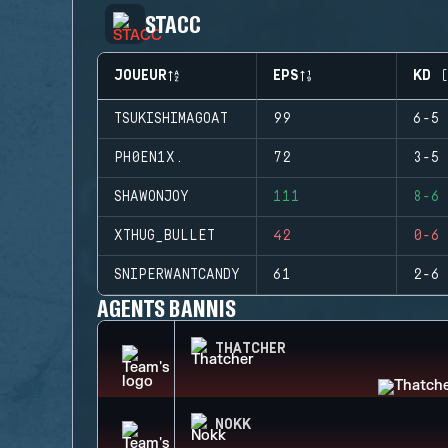
STACC
JOUEUR
EPS
KD (
TSUKISHIMAGOAT
99
6-5
PH0EN1X.
72
3-5
SHAWONJOY
111
8-6
XTHUG_BULLET
42
0-6
SNIPERWANTCANDY
61
2-6
AGENTS BANNIS
THATCHER
NOKK