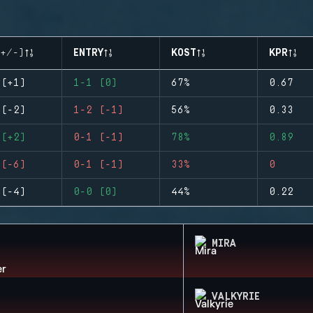
+/-)
ENTRY
KOST
KPR
 (+1)
1-1 (0)
67%
0.67
 (-2)
1-2 (-1)
56%
0.33
 (+2)
0-1 (-1)
78%
0.89
 (-6)
0-1 (-1)
33%
0
 (-4)
0-0 (0)
44%
0.22
MIRA
VALKYRIE