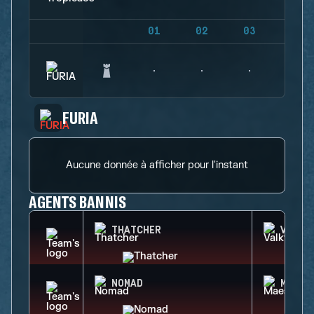
01
02
03
04
FURIA
Aucune donnée à afficher pour l'instant
AGENTS BANNIS
THATCHER
VALKY
NOMAD
MAEST