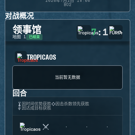
2020年7月2日 18:00
BO2
对战概况
领事馆
7
:
1
已结束
地图
1
TROPICAOS
当前暂无数据
回合
因时间优势获胜
因击杀数领先获胜
因达成目标获胜