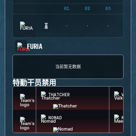
01
02
03
04
FURIA
当前暂无数据
特勤干员禁用
THATCHER
VALKY
NOMAD
MAEST