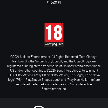
行为准则
©2026 Ubisoft Entertainment. All Rights Reserved. Tom Clancy’s,
Rainbow Six, the Soldier Icon, Ubisoft, and the Ubisoft logo are
registered or unregistered trademarks of Ubisoft Entertainment in the
US and/or other countries. ©2026 Sony Interactive Entertainment
LLC. "PlayStation Family Mark", "PlayStation", "PS5 logo", "PS5", "PS4
logo", "PS4", "PlayStation Shapes Logo" and "Play Has No Limits" are
registered trademarks or trademarks of Sony Interactive
Entertainment Inc.