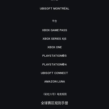
UBISOFT MONTRÉAL
平台
XBOX GAME PASS
XBOX SERIES X|S
XBOX ONE
PLAYSTATION®5
PLAYSTATION®4
UBISOFT CONNECT
AMAZON LUNA
《彩虹六号》电竞规则
全球赛区规则手册