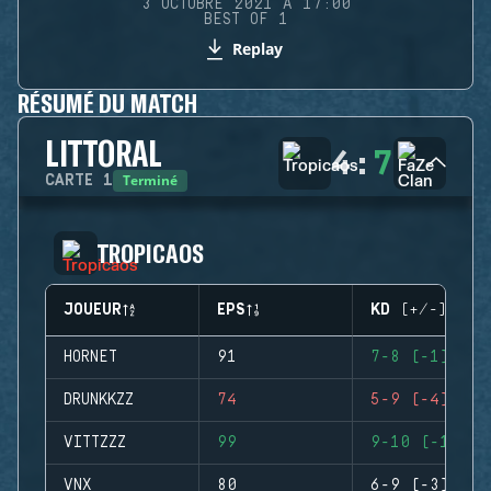
3 OCTOBRE 2021 À 17:00
BEST OF 1
Replay
RÉSUMÉ DU MATCH
LITTORAL
4
:
7
Terminé
CARTE
1
TROPICAOS
JOUEUR
EPS
KD (+/-)
HORNET
91
7-8 (-1)
DRUNKKZZ
74
5-9 (-4)
VITTZZZ
99
9-10 (-1)
VNX
80
6-9 (-3)