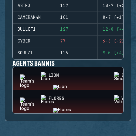
ASTRO
117
10-7 (+3)
CAMERAM4N
101
8-7 (+1)
BULLET1
127
12-8 (+4)
CYBER
77
6-8 (-2)
SOULZ1
115
9-5 (+4)
AGENTS BANNIS
LION
SMOKE
FLORES
VALKY