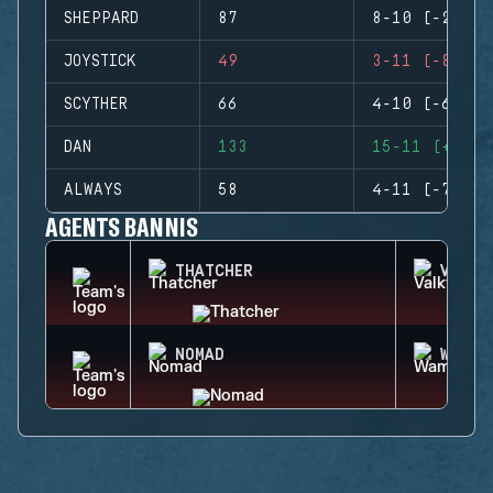
SHEPPARD
87
8-10 (-2)
JOYSTICK
49
3-11 (-8)
SCYTHER
66
4-10 (-6)
DAN
133
15-11 (+4)
ALWAYS
58
4-11 (-7)
AGENTS BANNIS
THATCHER
VALKY
NOMAD
WAMAI