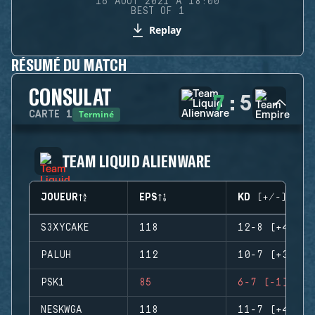
16 AOÛT 2021 À 18:00
BEST OF 1
Replay
RÉSUMÉ DU MATCH
CONSULAT
7
:
5
Terminé
CARTE
1
TEAM LIQUID ALIENWARE
JOUEUR
EPS
KD (+/-)
S3XYCAKE
118
12-8 (+4)
PALUH
112
10-7 (+3)
PSK1
85
6-7 (-1)
NESKWGA
118
11-7 (+4)