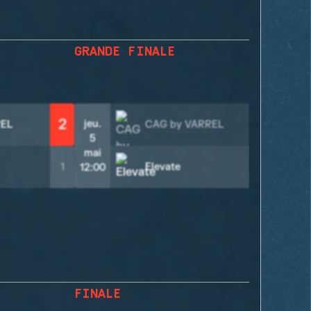
GRANDE FINALE
2
jeu.
REL
CAG by VARREL
0
5
mai
2
1
Elevate
12:00
FINALE