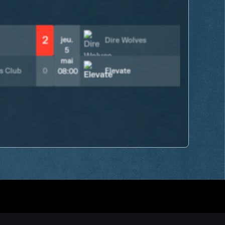
2
jeu.
Dire Wolves
0
5
mai
2
s Club
0
Elevate
08:00