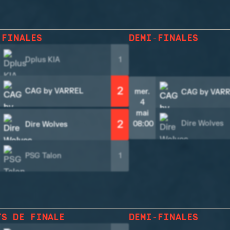
-FINALES
DEMI-FINALES
Dplus KIA
1
2
CAG by VARREL
mer.
CAG by VAR
4
mai
2
Dire Wolves
08:00
Dire Wolves
PSG Talon
1
TS DE FINALE
DEMI-FINALES