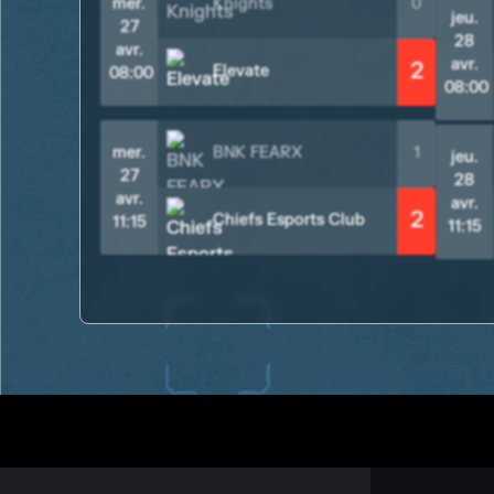
mer.
Knights
0
jeu.
27
28
avr.
avr.
2
Elevate
08:00
08:00
mer.
BNK FEARX
1
jeu.
27
28
avr.
avr.
2
Chiefs Esports Club
11:15
11:15