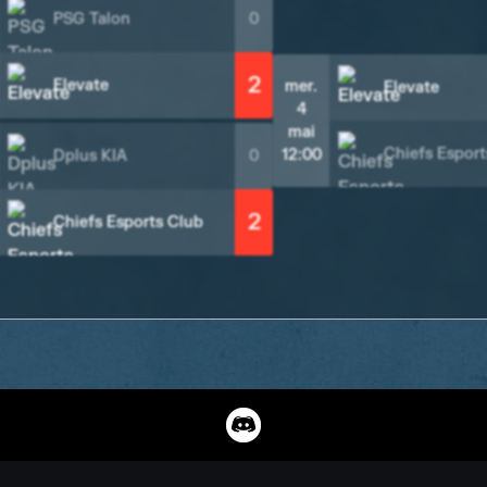
PSG Talon
0
2
Elevate
mer.
Elevate
4
mai
Chiefs Esport
12:00
Dplus KIA
0
2
Chiefs Esports Club