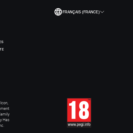
FRANÇAIS (FRANCE)
ES
TE
Icon,
inment
Family
ay Has
nc.