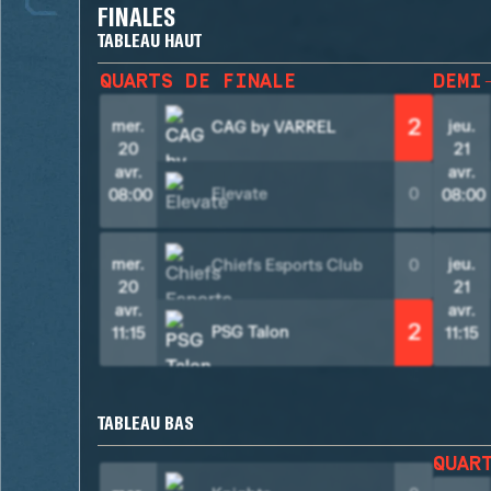
FINALES
TABLEAU HAUT
QUARTS DE FINALE
DEMI
2
mer.
jeu.
CAG by VARREL
20
21
avr.
avr.
Elevate
0
08:00
08:00
mer.
jeu.
Chiefs Esports Club
0
20
21
avr.
avr.
2
PSG Talon
11:15
11:15
TABLEAU BAS
QUAR