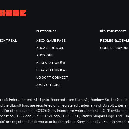
PLATEFORMES
RÈGLES R6 ESPORT
MONTRÉAL
XBOX GAME PASS
RÈGLES GLOBAL
XBOX SERIES X|S
CODE DE CONDUI
XBOX ONE
PLAYSTATION®5
PLAYSTATION®4
UBISOFT CONNECT
AMAZON LUNA
soft Entertainment. All Rights Reserved. Tom Clancy’s, Rainbow Six, the Soldier 
nd the Ubisoft logo are registered or unregistered trademarks of Ubisoft Enterta
and/or other countries. ©2026 Sony Interactive Entertainment LLC. "PlayStation 
ayStation", "PS5 logo", "PS5", "PS4 logo", "PS4", "PlayStation Shapes Logo" and "Pl
ts" are registered trademarks or trademarks of Sony Interactive Entertainment I